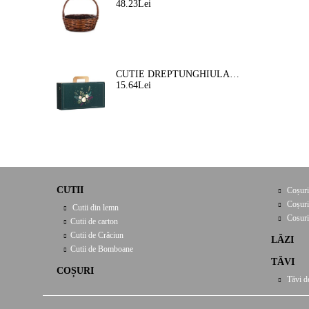
48.23Lei
CUTIE DREPTUNGHIULARA DIN CARTON TIP "VALIZA" NATURA FERMEATA VERDE/AURIE, 33,0 X 18,5 X 9,5 CM, CV053P
15.64Lei
CUTII
Coșuri
Coșuri
Cutii din lemn
Cosuri
Cutii de carton
Cutii de Crăciun
LĂZI
Cutii de Bomboane
TĂVI
COȘURI
Tăvi d