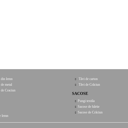
 din lemn
Tăvi de carton
 de metal
Tăvi de Crăciun
 de Craciun
SACOSE
Pungi textila
Sacose de hârtie
Sacose de Crăciun
e lemn