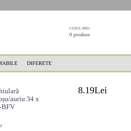
COȘUL MEU
0 produse
MABILE
DIFERETE
8.19Lei
hiulară
oșu/auriu 34 x
M-BFV
g