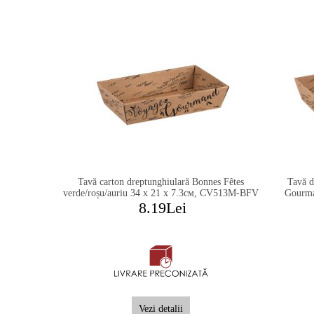
Tavă carton dreptunghiulară Bonnes Fêtes
Tavă d
verde/roșu/auriu 34 x 21 x 7.3см, CV513M-BFV
Gourma
8.19Lei
Vezi detalii