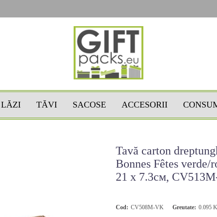
LĂZI
TĂVI
SACOSE
ACCESORII
CONSU
Tavă carton dreptung
Bonnes Fêtes verde/r
21 x 7.3см, CV513
Cod:
CV508M-VK
Greutate:
0.095
K