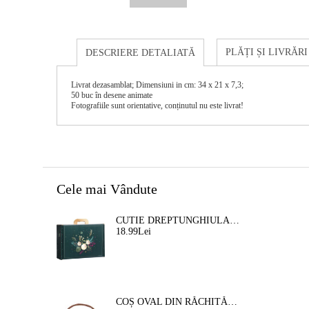
PLĂȚI ȘI LIVRĂRI
DESCRIERE DETALIATĂ
Livrat dezasamblat; Dimensiuni in cm: 34 x 21 x 7,3;
50 buc în desene animate
Fotografiile sunt orientative, conținutul nu este livrat!
Cele mai Vândute
CUTIE DREPTUNGHIULARA DIN CARTON TIP "VALIZA" NATURA FERMECATA VERDE/AURIE, 34,2 X 25,0 X 11,5 CM, CV053M
18.99Lei
COȘ OVAL DIN RĂCHITĂ, MARO, 35X30X12 CM, SP609M