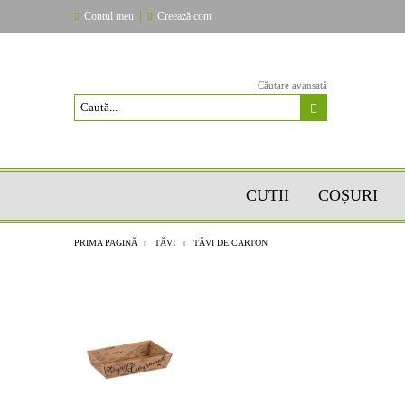
|
Contul meu
Creează cont
Căutare avansată
CUTII
COȘURI
PRIMA PAGINĂ
TĂVI
TĂVI DE CARTON