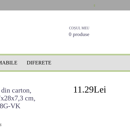
COȘUL MEU
0 produse
MABILE
DIFERETE
11.29Lei
din carton,
x28x7,3 cm,
508G-VK
g