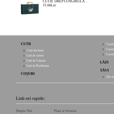
CUTIE DREPTUNGHIULARA DIN CARTON TIP "VALIZA" NATURA FERMEATA VERDE/AURIE, 33,0 X 18,5 X 9,5 CM, CV053P
15.66Lei
CUTII
Coșuri
Coșuri
Cutii din lemn
Cosuri
Cutii de carton
Cutii de Crăciun
LĂZI
Cutii de Bomboane
TĂVI
COȘURI
Tăvi d
Link-uri rapide:
Despre Noi
Plata si livrarea