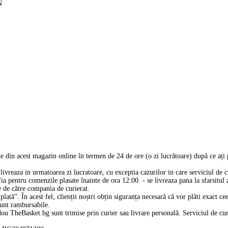
N
 din acest magazin online în termen de 24 de ore (o zi lucrătoare) după ce ați
livreaza in urmatoarea zi lucratoare, cu exceptia cazurilor in care serviciul de cu
ia pentru comenzile plasate înainte de ora 12:00. - se livreaza pana la sfarsitul z
e de către compania de curierat.
lată”. În acest fel, clienții noștri obțin siguranța necesară că vor plăti exact c
sunt rambursabile.
u TheBasket.bg sunt trimise prin curier sau livrare personală. Serviciul de curi