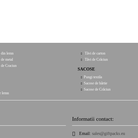
 din lemn
Tăvi de carton
 de metal
Tăvi de Crăciun
 de Craciun
SACOSE
Pungi textila
Sacose de hârtie
Sacose de Crăciun
e lemn
Informatii contact:
Email:
sales@giftpacks.eu