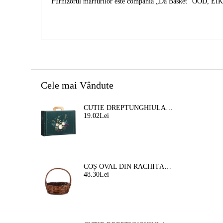
Furnizorul mărfurilor este compania „Da Basket” OOD, E
Cele mai Vândute
CUTIE DREPTUNGHIULARA DIN CARTON TIP "VALIZA" NATURA FERMECATA VERDE/AURIE, 34,2 X 25,0 X 11,5 CM, CV053M
19.02Lei
COȘ OVAL DIN RĂCHITĂ, MARO, 35X30X12 CM, SP609M
48.30Lei