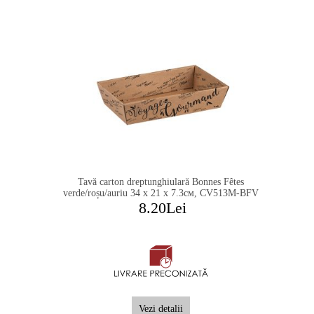
Tavă carton dreptunghiulară Bonnes Fêtes
verde/roșu/auriu 34 x 21 x 7.3см, CV513M-BFV
8.20Lei
Vezi detalii