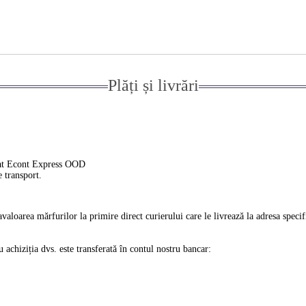
Plăți și livrări
ierat Econt Express OOD
e transport.
ravaloarea mărfurilor la primire direct curierului care le livrează la adresa spec
 achiziția dvs. este transferată în contul nostru bancar: