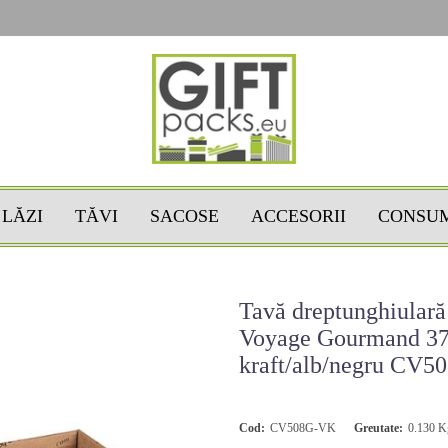
LĂZI
TĂVI
SACOSE
ACCESORII
CONSU
Tavă dreptunghiulară 
Voyage Gourmand 37
kraft/alb/negru CV
Cod:
CV508G-VK
Greutate:
0.130
K