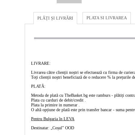
PLATA SI LIVRAREA
PLĂȚI ȘI LIVRĂRI
LIVRARE:
Livrarea către clienții noștri se efectuează cu firma de cur
Toți clienții noștri beneficiază de o reducere % la prețurile d
PLATĂ:
Metoda de plată cu TheBasket.bg este
ramburs
- plătiți cont
Plata cu
carduri de debit/credit
.
Plata la primire
in numerar
.
O altă opțiune de plată este prin
transfer bancar
- suma pentru
Pentru Bulgaria în
LEVA
Destinatar: „Coșul” OOD