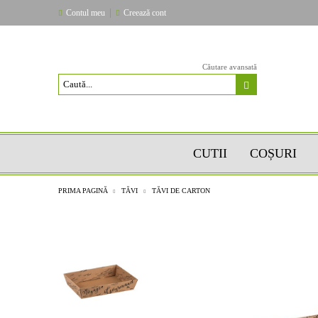
|
Contul meu
Creează cont
Căutare avansată
CUTII
COȘURI
PRIMA PAGINĂ
TĂVI
TĂVI DE CARTON