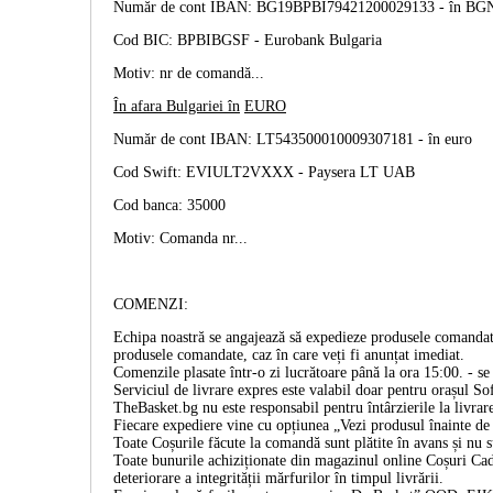
Număr de cont IBAN: BG19BPBI79421200029133 -
în BG
Cod BIC: BPBIBGSF - Eurobank Bulgaria
Motiv: nr de comandă...
În afara Bulgariei în
EURO
Număr de cont IBAN: LT543500010009307181 -
în euro
Cod Swift: EVIULT2VXXX - Paysera LT UAB
Cod banca: 35000
Motiv: Comanda nr...
COMENZI:
Echipa noastră se angajează să expedieze produsele comandate
produsele comandate, caz în care veți fi anunțat imediat.
Comenzile plasate într-o zi lucrătoare până la ora 15:00. - se 
Serviciul de livrare expres este valabil doar pentru orașul Sof
TheBasket.bg nu este responsabil pentru întârzierile la livrar
Fiecare expediere vine cu opțiunea „Vezi produsul înainte de p
Toate Coșurile făcute la comandă sunt plătite în avans și nu 
Toate bunurile achiziționate din magazinul online Coșuri Cado
deteriorare a integrității mărfurilor în timpul livrării.