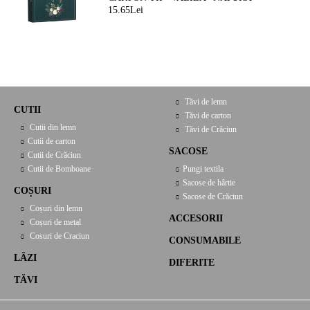
FERMEATA VERDE/AURIE, 33,0 X 18,5
15.65Lei
X 9,5 CM, CV053P
Tăvi de lemn
CUTII
Tăvi de carton
Cutii din lemn
Tăvi de Crăciun
Cutii de carton
SACOSE
Cutii de Crăciun
Cutii de Bomboane
Pungi textila
Sacose de hârtie
COȘURI
Sacose de Crăciun
Coșuri din lemn
ACCESORII
Coșuri de metal
Cosuri de Craciun
CONSUMABILE
LĂZI
DIFERITE
TĂVI