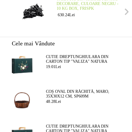
DECORARE, CULOARE NEGRU -
10 KG BOX, FRISPK
630.24Lei
Cele mai Vândute
CUTIE DREPTUNGHIULARA DIN
CARTON TIP "VALIZA" NATURA
FERMECATA VERDE/AURIE, 34,2 X
19.01Lei
25,0 X 11,5 CM, CV053M
COȘ OVAL DIN RĂCHITĂ, MARO,
35X30X12 CM, SP609M
48.28Lei
CUTIE DREPTUNGHIULARA DIN
CARTON TIP "VALIZA" NATURA