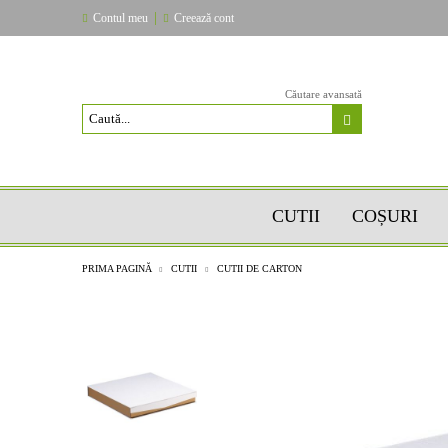
|
Contul meu
Creează cont
Căutare avansată
CUTII
COȘURI
PRIMA PAGINĂ
CUTII
CUTII DE CARTON