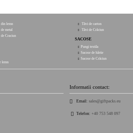
 din lemn
Tăvi de carton
 de metal
Tăvi de Crăciun
 de Craciun
SACOSE
Pungi textila
Sacose de hârtie
Sacose de Crăciun
e lemn
Informatii contact:
Email:
sales@giftpacks.eu
Telefon:
+40 753 548 097