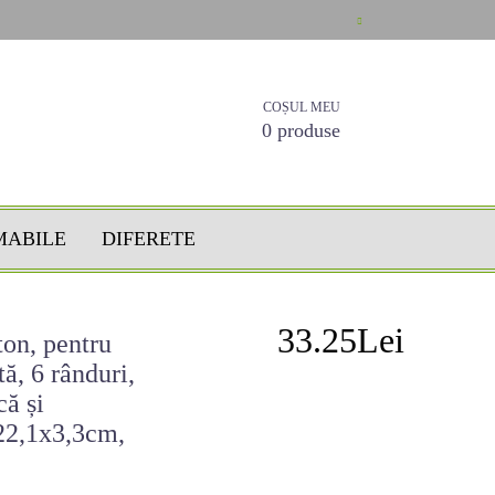
COȘUL MEU
0 produse
MABILE
DIFERETE
33.25Lei
ton, pentru
ă, 6 rânduri,
că și
22,1x3,3cm,