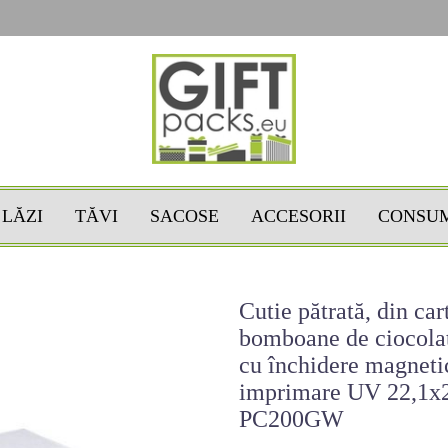
LĂZI
TĂVI
SACOSE
ACCESORII
CONSU
Cutie pătrată, din car
bomboane de ciocolat
cu închidere magneti
imprimare UV 22,1x
PC200GW