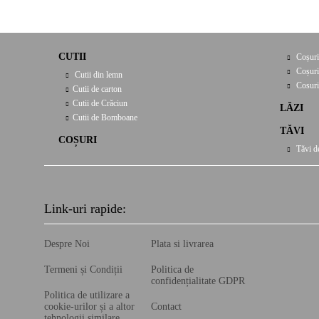
CUTII
Coșuri
Coșuri
Cutii din lemn
Cosuri
Cutii de carton
Cutii de Crăciun
LĂZI
Cutii de Bomboane
TĂVI
COȘURI
Tăvi d
Link-uri rapide:
Despre Noi
Plata si livrarea
Termeni și Condiții
Politica de
confidențialitate GDPR
Politica de utilizare a
cookie-urilor și a altor
Contact
tehnologii similare