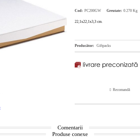
Cod:
PC200GW
Greutate:
0.270
Kg
22,1x22,1x3,3 cm.
Producător:
Giftpacks
Recomandă
t
Comentarii
Produse conexe