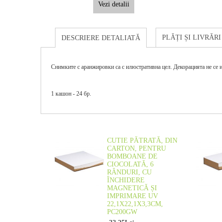
Vezi detalii
PLĂȚI ȘI LIVRĂRI
DESCRIERE DETALIATĂ
Снимките с аранжировки са с илюстративна цел. Декорацията не се и
1 кашон - 24 бр.
CUTIE PĂTRATĂ, DIN
CARTON, PENTRU
BOMBOANE DE
CIOCOLATĂ, 6
RÂNDURI, CU
ÎNCHIDERE
MAGNETICĂ ȘI
IMPRIMARE UV
22,1X22,1X3,3CM,
PC200GW