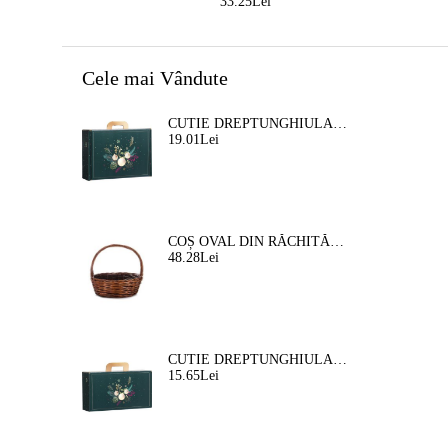
33.25Lei
Cele mai Vândute
CUTIE DREPTUNGHIULARA DIN CARTON TIP "VALIZA" NATURA FERMECATA VERDE/AURIE, 34,2 X 25,0 X 11,5 CM, CV053M
19.01Lei
COȘ OVAL DIN RĂCHITĂ, MARO, 35X30X12 CM, SP609M
48.28Lei
CUTIE DREPTUNGHIULARA DIN CARTON TIP "VALIZA" NATURA FERMEATA VERDE/AURIE, 33,0 X 18,5 X 9,5 CM, CV053P
15.65Lei