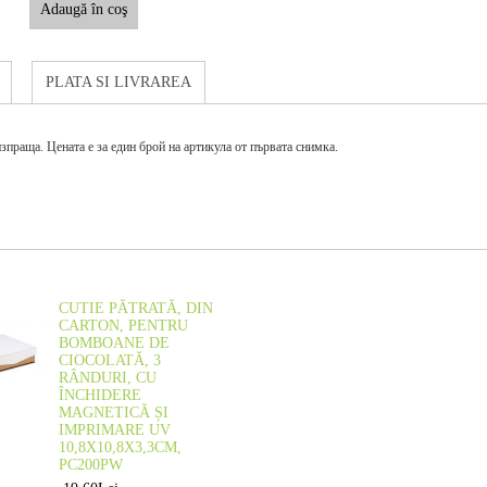
PLATA SI LIVRAREA
зпраща. Цената е за един брой на артикула от първата снимка.
CUTIE PĂTRATĂ, DIN
CARTON, PENTRU
BOMBOANE DE
CIOCOLATĂ, 3
RÂNDURI, CU
ÎNCHIDERE
MAGNETICĂ ȘI
IMPRIMARE UV
10,8X10,8X3,3CM,
PC200PW