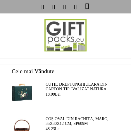
Cele mai Vândute
CUTIE DREPTUNGHIULARA DIN
CARTON TIP "VALIZA" NATURA
FERMECATA VERDE/AURIE, 34,2 X
18.99Lei
25,0 X 11,5 CM, CV053M
COȘ OVAL DIN RĂCHITĂ, MARO,
35X30X12 CM, SP609M
48.23Lei