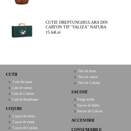
CUTIE DREPTUNGHIULARA DIN
CARTON TIP "VALIZA" NATURA
FERMEATA VERDE/AURIE, 33,0 X 18,5
15.64Lei
X 9,5 CM, CV053P
Tăvi de lemn
CUTII
Tăvi de carton
Cutii din lemn
Tăvi de Crăciun
Cutii de carton
SACOSE
Cutii de Crăciun
Cutii de Bomboane
Pungi textila
Sacose de hârtie
COȘURI
Sacose de Crăciun
Coșuri din lemn
ACCESORII
Coșuri de metal
Cosuri de Craciun
CONSUMABILE