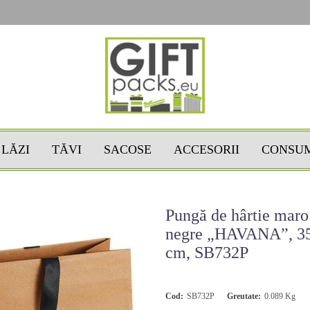
LĂZI
TĂVI
SACOSE
ACCESORII
CONSU
Pungă de hârtie mar
negre „HAVANA”, 35
cm, SB732P
Cod:
SB732P
Greutate:
0.089
Kg