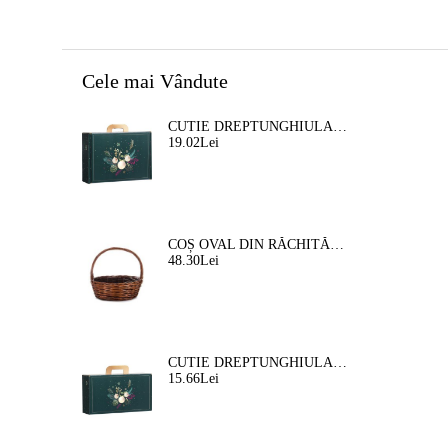
Cele mai Vândute
CUTIE DREPTUNGHIULARA DIN CARTON TIP "VALIZA" NATURA FERMECATA VERDE/AURIE, 34,2 X 25,0 X 11,5 CM, CV053M
19.02Lei
COȘ OVAL DIN RĂCHITĂ, MARO, 35X30X12 CM, SP609M
48.30Lei
CUTIE DREPTUNGHIULARA DIN CARTON TIP "VALIZA" NATURA FERMEATA VERDE/AURIE, 33,0 X 18,5 X 9,5 CM, CV053P
15.66Lei