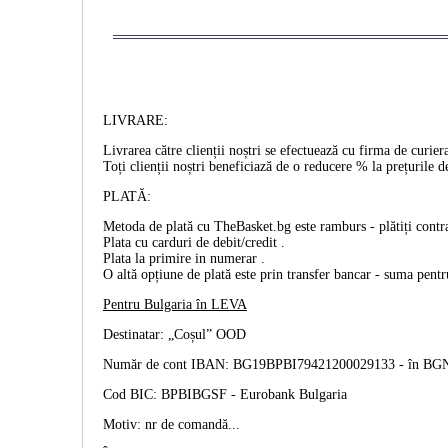
LIVRARE:
Livrarea către clienții noștri se efectuează cu firma de cur
Toți clienții noștri beneficiază de o reducere % la prețurile d
PLATĂ:
Metoda de plată cu TheBasket.bg este
ramburs
- plătiți cont
Plata cu
carduri de debit/credit
.
Plata la primire
in numerar
.
O altă opțiune de plată este prin
transfer bancar
- suma pentru
Pentru Bulgaria în
LEVA
Destinatar: „Coșul” OOD
Număr de cont IBAN: BG19BPBI79421200029133 -
în BG
Cod BIC: BPBIBGSF - Eurobank Bulgaria
Motiv: nr de comandă...