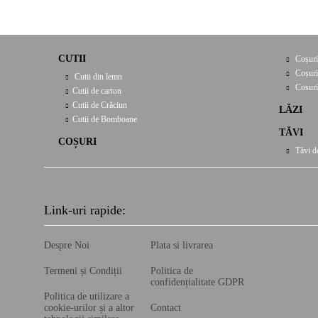
CUTII
Coșuri
Coșuri
Cutii din lemn
Cosuri
Cutii de carton
Cutii de Crăciun
LĂZI
Cutii de Bomboane
TĂVI
COȘURI
Tăvi d
Link-uri rapide:
Despre Noi
Plata si livrarea
Termeni și Condiții
Politica de
confidențialitate GDPR
Politica de utilizare a
cookie-urilor și a altor
Contact