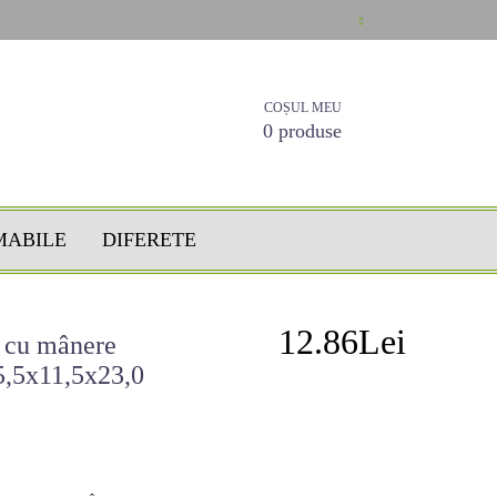
COȘUL MEU
0 produse
MABILE
DIFERETE
12.86Lei
o cu mânere
,5x11,5x23,0