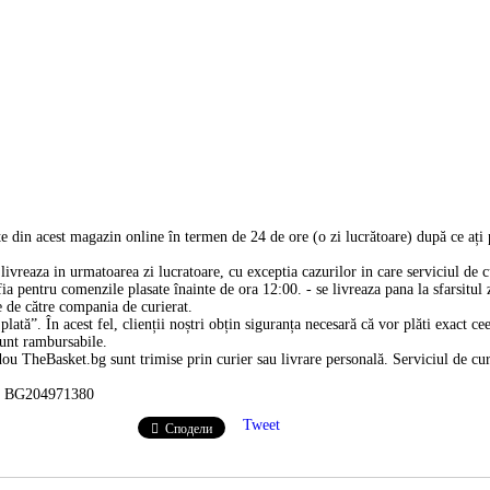
 din acest magazin online în termen de 24 de ore (o zi lucrătoare) după ce ați
livreaza in urmatoarea zi lucratoare, cu exceptia cazurilor in care serviciul de cu
ia pentru comenzile plasate înainte de ora 12:00. - se livreaza pana la sfarsitul z
e de către compania de curierat.
lată”. În acest fel, clienții noștri obțin siguranța necesară că vor plăti exact c
sunt rambursabile.
u TheBasket.bg sunt trimise prin curier sau livrare personală. Serviciul de curi
IK BG204971380
Tweet
Сподели