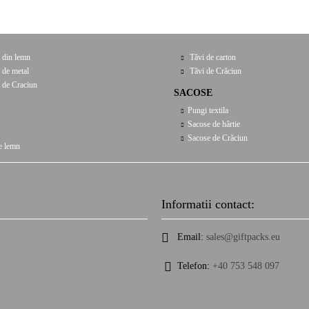
 din lemn
Tăvi de carton
 de metal
Tăvi de Crăciun
 de Craciun
SACOSE
Pungi textila
Sacose de hârtie
Sacose de Crăciun
e lemn
Informatii contact:
Email:
sales@giftpacks.eu
Telefon:
+40 753 548 097