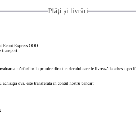
Plăți și livrări
ierat Econt Express OOD
e transport.
ravaloarea mărfurilor la primire direct curierului care le livrează la adresa spec
 achiziția dvs. este transferată în contul nostru bancar:
N