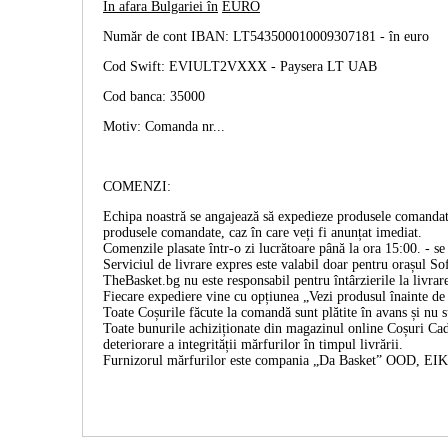
În afara Bulgariei în
EURO
Număr de cont IBAN: LT543500010009307181 -
în euro
Cod Swift: EVIULT2VXXX - Paysera LT UAB
Cod banca: 35000
Motiv: Comanda nr...
COMENZI:
Echipa noastră se angajează să expedieze produsele comandate
produsele comandate, caz în care veți fi anunțat imediat.
Comenzile plasate într-o zi lucrătoare până la ora 15:00. - se 
Serviciul de livrare expres este valabil doar pentru orașul Sof
TheBasket.bg nu este responsabil pentru întârzierile la livrar
Fiecare expediere vine cu opțiunea „Vezi produsul înainte de p
Toate Coșurile făcute la comandă sunt plătite în avans și nu 
Toate bunurile achiziționate din magazinul online Coșuri Cado
deteriorare a integrității mărfurilor în timpul livrării.
Furnizorul mărfurilor este compania „Da Basket” OOD, E