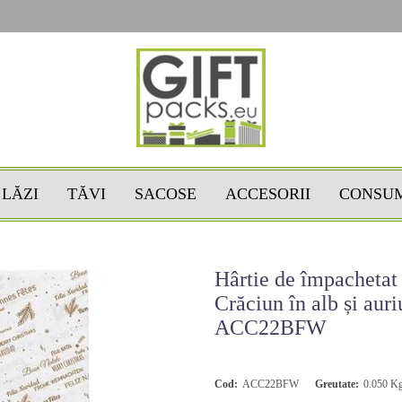
LĂZI
TĂVI
SACOSE
ACCESORII
CONSU
Hârtie de împachetat
Crăciun în alb și aur
ACC22BFW
Cod:
ACC22BFW
Greutate:
0.050
K