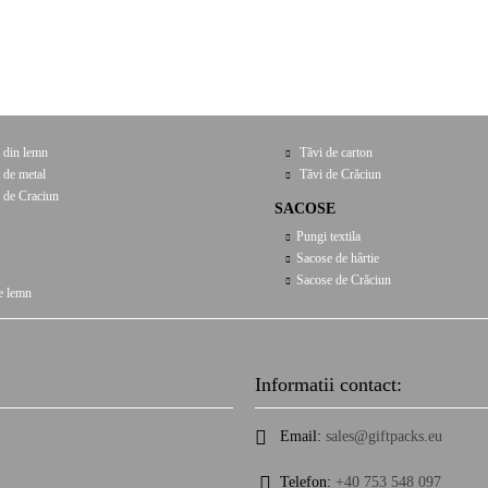
 din lemn
Tăvi de carton
 de metal
Tăvi de Crăciun
 de Craciun
SACOSE
Pungi textila
Sacose de hârtie
Sacose de Crăciun
e lemn
Informatii contact:
Email:
sales@giftpacks.eu
Telefon:
+40 753 548 097