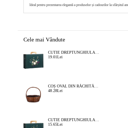
Ideal pentru prezentarea elegantă a produselor și cadourilor la sfârșitul anul
Cele mai Vândute
CUTIE DREPTUNGHIULARA DIN CARTON TIP "VALIZA" NATURA FERMECATA VERDE/AURIE, 34,2 X 25,0 X 11,5 CM, CV053M
19.01Lei
COȘ OVAL DIN RĂCHITĂ, MARO, 35X30X12 CM, SP609M
48.28Lei
CUTIE DREPTUNGHIULARA DIN CARTON TIP "VALIZA" NATURA FERMEATA VERDE/AURIE, 33,0 X 18,5 X 9,5 CM, CV053P
15.65Lei