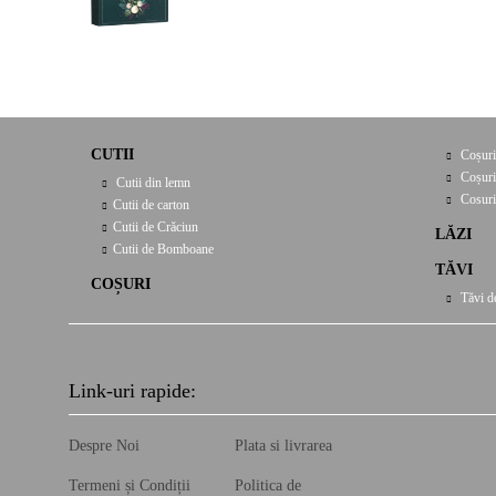
CUTII
Coșuri
Coșuri
Cutii din lemn
Cosuri
Cutii de carton
Cutii de Crăciun
LĂZI
Cutii de Bomboane
TĂVI
COȘURI
Tăvi d
Link-uri rapide:
Despre Noi
Plata si livrarea
Termeni și Condiții
Politica de