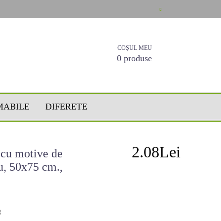
COȘUL MEU
0 produse
MABILE
DIFERETE
2.08Lei
 cu motive de
iu, 50x75 cm.,
g