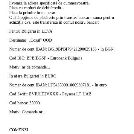
livrează la adresa specificată de dumneavoastră.
Plata cu
carduri de debit/credit
.
Plata la primire
in numerar
.
O altă opțiune de plată este prin
transfer bancar
- suma pentru
achiziția dvs. este transferată în contul nostru bancar:
Pentru Bulgaria în
LEVA
Destinatar: „Coșul” OOD
Număr de cont IBAN: BG19BPBI79421200029133 -
în BGN
Cod BIC: BPBIBGSF - Eurobank Bulgaria
Motiv: nr de comandă...
În afara Bulgariei în
EURO
Număr de cont IBAN: LT543500010009307181 -
în euro
Cod Swift: EVIULT2VXXX - Paysera LT UAB
Cod banca: 35000
Motiv: Comanda nr...
COMENZI: