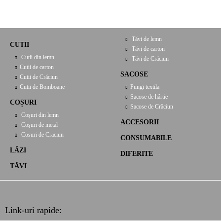
Tăvi de lemn
CUTII
Tăvi de carton
Cutii din lemn
Tăvi de Crăciun
Cutii de carton
SACOSE
Cutii de Crăciun
Cutii de Bomboane
Pungi textila
Sacose de hârtie
COȘURI
Sacose de Crăciun
Coșuri din lemn
ACCESORII
Coșuri de metal
Cosuri de Craciun
CONSUMABILE
LĂZI
DIFERITE
TĂVI
Link-uri rapide: