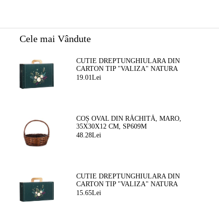
Cele mai Vândute
CUTIE DREPTUNGHIULARA DIN
CARTON TIP "VALIZA" NATURA
FERMECATA VERDE/AURIE, 34,2 X
19.01Lei
25,0 X 11,5 CM, CV053M
COȘ OVAL DIN RĂCHITĂ, MARO,
35X30X12 CM, SP609M
48.28Lei
CUTIE DREPTUNGHIULARA DIN
CARTON TIP "VALIZA" NATURA
FERMEATA VERDE/AURIE, 33,0 X 18,5
15.65Lei
X 9,5 CM, CV053P