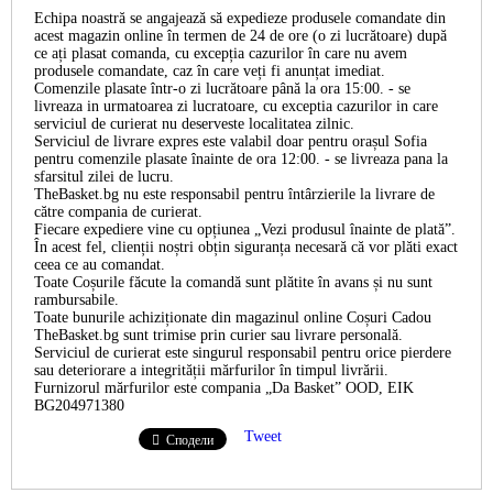
Echipa noastră se angajează să expedieze produsele comandate din
acest magazin online în termen de 24 de ore (o zi lucrătoare) după
ce ați plasat comanda, cu excepția cazurilor în care nu avem
produsele comandate, caz în care veți fi anunțat imediat.
Comenzile plasate într-o zi lucrătoare până la ora 15:00. - se
livreaza in urmatoarea zi lucratoare, cu exceptia cazurilor in care
serviciul de curierat nu deserveste localitatea zilnic.
Serviciul de livrare expres este valabil doar pentru orașul Sofia
pentru comenzile plasate înainte de ora 12:00. - se livreaza pana la
sfarsitul zilei de lucru.
TheBasket.bg nu este responsabil pentru întârzierile la livrare de
către compania de curierat.
Fiecare expediere vine cu opțiunea „Vezi produsul înainte de plată”.
În acest fel, clienții noștri obțin siguranța necesară că vor plăti exact
ceea ce au comandat.
Toate Coșurile făcute la comandă sunt plătite în avans și nu sunt
rambursabile.
Toate bunurile achiziționate din magazinul online Coșuri Cadou
TheBasket.bg sunt trimise prin curier sau livrare personală.
Serviciul de curierat este singurul responsabil pentru orice pierdere
sau deteriorare a integrității mărfurilor în timpul livrării.
Furnizorul mărfurilor este compania „Da Basket” OOD, EIK
BG204971380
Tweet
Сподели