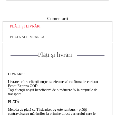
Comentarii
PLĂȚI ȘI LIVRĂRI
PLATA SI LIVRAREA
Plăți și livrări
LIVRARE:
Livrarea către clienții noștri se efectuează cu firma de curierat
Econt Express OOD
Toți clienții noștri beneficiază de o reducere % la prețurile de
transport.
PLATĂ:
Metoda de plată cu TheBasket.bg este
ramburs
- plătiți
contravaloarea mărfurilor la primire direct curierului care le