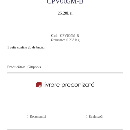
CPV005M-B
26.28Lei
Cod:
CPV005M-B
Greutate:
0.235
Kg
1 cutie conține 20 de bucăți.
Producător:
Giftpacks
Recomandă
Evaluează