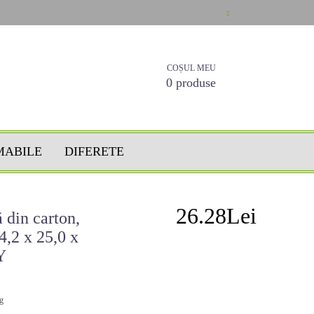
COȘUL MEU
0 produse
MABILE
DIFERETE
26.28Lei
 din carton,
4,2 x 25,0 x
Y
g