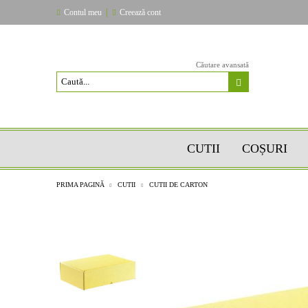
|
Contul meu
Creează cont
Căutare avansată
CUTII
COȘURI
PRIMA PAGINĂ
CUTII
CUTII DE CARTON