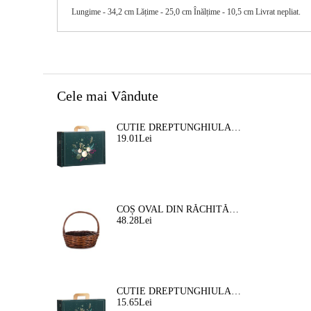
Lungime - 34,2 cm Lățime - 25,0 cm Înălțime - 10,5 cm Livrat nepliat.
Cele mai Vândute
CUTIE DREPTUNGHIULARA DIN CARTON TIP "VALIZA" NATURA FERMECATA VERDE/AURIE, 34,2 X 25,0 X 11,5 CM, CV053M
19.01Lei
COȘ OVAL DIN RĂCHITĂ, MARO, 35X30X12 CM, SP609M
48.28Lei
CUTIE DREPTUNGHIULARA DIN CARTON TIP "VALIZA" NATURA FERMEATA VERDE/AURIE, 33,0 X 18,5 X 9,5 CM, CV053P
15.65Lei