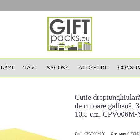
LĂZI
TĂVI
SACOSE
ACCESORII
CONSU
Cutie dreptunghiulară
de culoare galbenă, 3
10,5 cm, CPV006M-
Cod:
CPV006M-Y
Greutate:
0.235
K