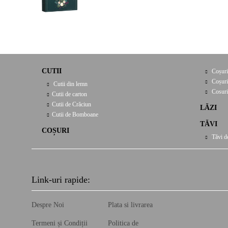
CUTII
Coșuri
Coșuri
Cutii din lemn
Cosuri
Cutii de carton
Cutii de Crăciun
LĂZI
Cutii de Bomboane
TĂVI
COȘURI
Tăvi d
Link-uri rapide:
Despre Noi
Plata si livrarea
Termeni și Condiții
Politica de