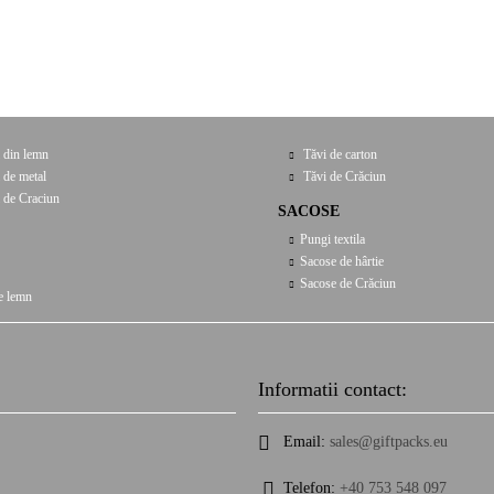
 din lemn
Tăvi de carton
 de metal
Tăvi de Crăciun
 de Craciun
SACOSE
Pungi textila
Sacose de hârtie
Sacose de Crăciun
e lemn
Informatii contact:
Email:
sales@giftpacks.eu
Telefon:
+40 753 548 097