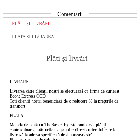
Comentarii
PLĂȚI ȘI LIVRĂRI
PLATA SI LIVRAREA
Plăți și livrări
LIVRARE:
Livrarea către clienții noștri se efectuează cu firma de curierat
Econt Express OOD
Toți clienții noștri beneficiază de o reducere % la prețurile de
transport.
PLATĂ:
Metoda de plată cu TheBasket.bg este
ramburs
- plătiți
contravaloarea mărfurilor la primire direct curierului care le
livrează la adresa specificată de dumneavoastră.
Plata cu
carduri de debit/credit
.