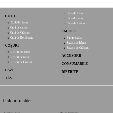
Tăvi de lemn
CUTII
Tăvi de carton
Cutii din lemn
Tăvi de Crăciun
Cutii de carton
SACOSE
Cutii de Crăciun
Cutii de Bomboane
Pungi textila
Sacose de hârtie
COȘURI
Sacose de Crăciun
Coșuri din lemn
ACCESORII
Coșuri de metal
Cosuri de Craciun
CONSUMABILE
LĂZI
DIFERITE
TĂVI
Link-uri rapide: