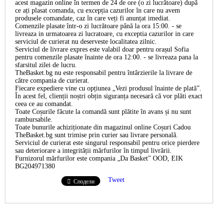
acest magazin online în termen de 24 de ore (o zi lucrătoare) după
ce ați plasat comanda, cu excepția cazurilor în care nu avem
produsele comandate, caz în care veți fi anunțat imediat.
Comenzile plasate într-o zi lucrătoare până la ora 15:00. - se
livreaza in urmatoarea zi lucratoare, cu exceptia cazurilor in care
serviciul de curierat nu deserveste localitatea zilnic.
Serviciul de livrare expres este valabil doar pentru orașul Sofia
pentru comenzile plasate înainte de ora 12:00. - se livreaza pana la
sfarsitul zilei de lucru.
TheBasket.bg nu este responsabil pentru întârzierile la livrare de
către compania de curierat.
Fiecare expediere vine cu opțiunea „Vezi produsul înainte de plată”.
În acest fel, clienții noștri obțin siguranța necesară că vor plăti exact
ceea ce au comandat.
Toate Coșurile făcute la comandă sunt plătite în avans și nu sunt
rambursabile.
Toate bunurile achiziționate din magazinul online Coșuri Cadou
TheBasket.bg sunt trimise prin curier sau livrare personală.
Serviciul de curierat este singurul responsabil pentru orice pierdere
sau deteriorare a integrității mărfurilor în timpul livrării.
Furnizorul mărfurilor este compania „Da Basket” OOD, EIK
BG204971380
Tweet
Сподели