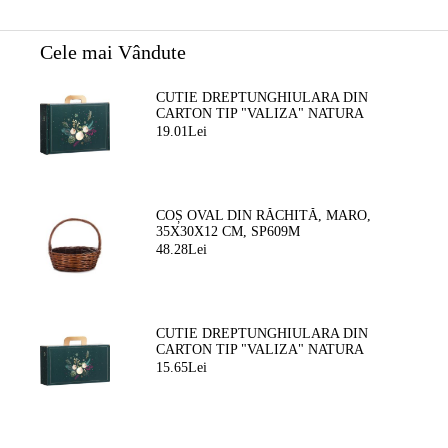
Cele mai Vândute
CUTIE DREPTUNGHIULARA DIN
CARTON TIP "VALIZA" NATURA
FERMECATA VERDE/AURIE, 34,2 X
19.01Lei
25,0 X 11,5 CM, CV053M
COȘ OVAL DIN RĂCHITĂ, MARO,
35X30X12 CM, SP609M
48.28Lei
CUTIE DREPTUNGHIULARA DIN
CARTON TIP "VALIZA" NATURA
FERMEATA VERDE/AURIE, 33,0 X 18,5
15.65Lei
X 9,5 CM, CV053P