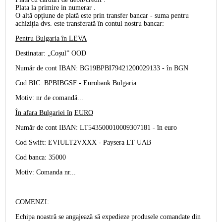
Plata la primire
in numerar
.
O altă opțiune de plată este prin
transfer bancar
- suma pentru
achiziția dvs. este transferată în contul nostru bancar:
Pentru Bulgaria în
LEVA
Destinatar: „Coșul” OOD
Număr de cont IBAN: BG19BPBI79421200029133 -
în BGN
Cod BIC: BPBIBGSF - Eurobank Bulgaria
Motiv: nr de comandă...
În afara Bulgariei în
EURO
Număr de cont IBAN: LT543500010009307181 -
în euro
Cod Swift: EVIULT2VXXX - Paysera LT UAB
Cod banca: 35000
Motiv: Comanda nr...
COMENZI:
Echipa noastră se angajează să expedieze produsele comandate din