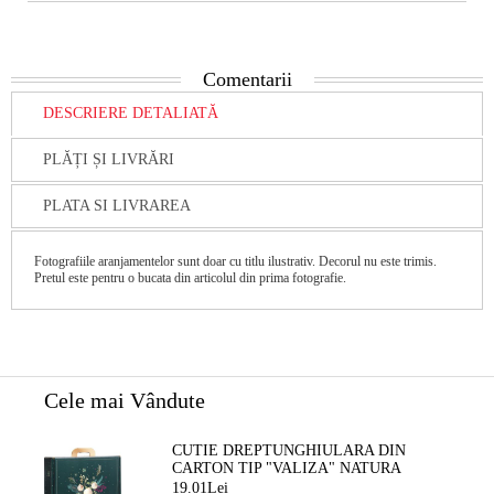
Comentarii
DESCRIERE DETALIATĂ
PLĂȚI ȘI LIVRĂRI
PLATA SI LIVRAREA
Fotografiile aranjamentelor sunt doar cu titlu ilustrativ. Decorul nu este trimis.
Pretul este pentru o bucata din articolul din prima fotografie.
Cele mai Vândute
CUTIE DREPTUNGHIULARA DIN
CARTON TIP "VALIZA" NATURA
FERMECATA VERDE/AURIE, 34,2 X
19.01Lei