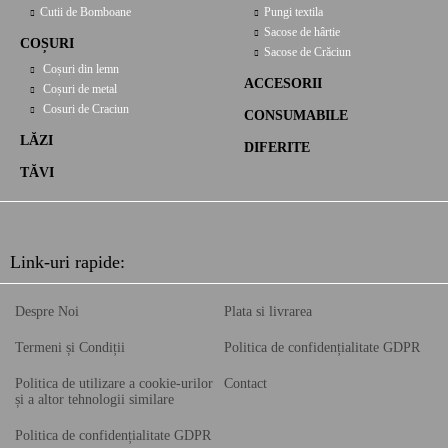
Cutii de Bomboane
Pungi textila
Sacose de hârtie
COȘURI
Sacose de Crăciun
Coșuri din lemn
ACCESORII
Coșuri de metal
Cosuri de Craciun
CONSUMABILE
LĂZI
DIFERITE
TĂVI
Link-uri rapide:
Despre Noi
Plata si livrarea
Termeni și Condiții
Politica de confidențialitate GDPR
Politica de utilizare a cookie-urilor
Contact
și a altor tehnologii similare
Politica de confidențialitate GDPR