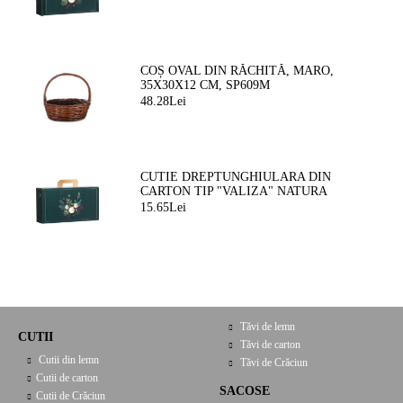
25,0 X 11,5 CM, CV053M
COȘ OVAL DIN RĂCHITĂ, MARO,
35X30X12 CM, SP609M
48.28Lei
CUTIE DREPTUNGHIULARA DIN
CARTON TIP "VALIZA" NATURA
FERMEATA VERDE/AURIE, 33,0 X 18,5
15.65Lei
X 9,5 CM, CV053P
Tăvi de lemn
CUTII
Tăvi de carton
Cutii din lemn
Tăvi de Crăciun
Cutii de carton
SACOSE
Cutii de Crăciun