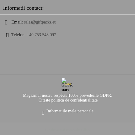
Informatii contact:
Email:
sales@giftpacks.eu
Telefon:
+40 753 548 097
GDPR
Magazinul nostru respecta 100% prevederile GDPR.
Citeste politica de confidentialitate
Informatiile mele personale
Solutie comert electronic Seliton