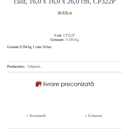
cald, 16,0 x 16,0 x 26,0 cm, CP322P
30.83Lei
Cod:
CP322P
Greutate:
0.194
Kg
Greutate 0,194 kg 1 cutie 24 buc.
Producător:
Giftpacks
Recomandă
Evaluează