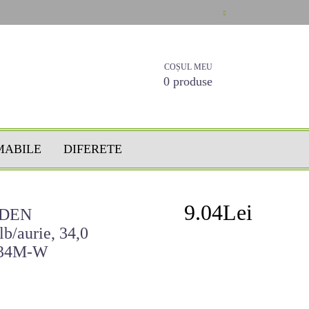
COȘUL MEU
0 produse
MABILE
DIFERETE
9.04Lei
LDEN
b/aurie, 34,0
P334M-W