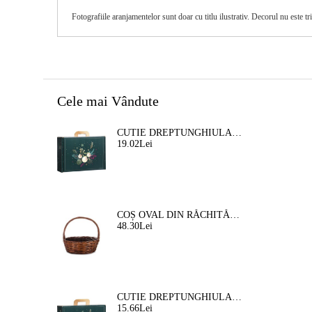
Fotografiile aranjamentelor sunt doar cu titlu ilustrativ. Decorul nu este tr
Cele mai Vândute
CUTIE DREPTUNGHIULARA DIN CARTON TIP "VALIZA" NATURA FERMECATA VERDE/AURIE, 34,2 X 25,0 X 11,5 CM, CV053M
19.02Lei
COȘ OVAL DIN RĂCHITĂ, MARO, 35X30X12 CM, SP609M
48.30Lei
CUTIE DREPTUNGHIULARA DIN CARTON TIP "VALIZA" NATURA FERMEATA VERDE/AURIE, 33,0 X 18,5 X 9,5 CM, CV053P
15.66Lei