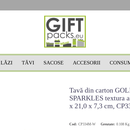
LĂZI
TĂVI
SACOSE
ACCESORII
CONSU
Tavă din carton GO
SPARKLES textura al
x 21,0 x 7,3 cm, C
Cod:
CP334M-W
Greutate:
0.108
Kg