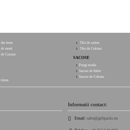
 din lemn
Tăvi de carton
 de metal
Tăvi de Crăciun
 de Craciun
SACOSE
Pungi textila
Sacose de hârtie
Sacose de Crăciun
e lemn
Informatii contact:
Email:
sales@giftpacks.eu