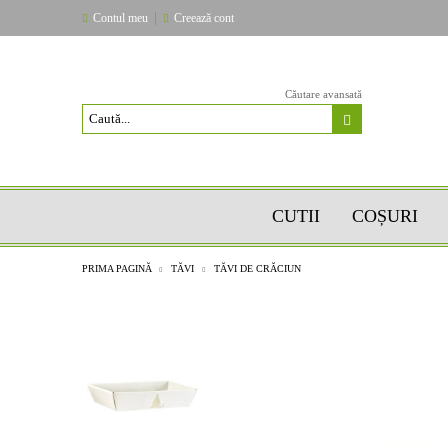
|
Contul meu
Creează cont
Căutare avansată
CUTII
COȘURI
PRIMA PAGINĂ
TĂVI
TĂVI DE CRĂCIUN