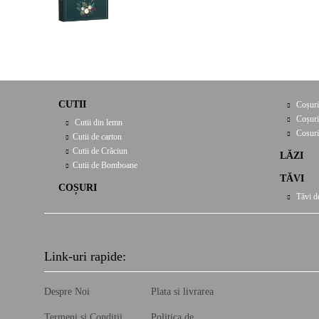
CUTII
Coșuri
Coșuri
Cutii din lemn
Cosuri
Cutii de carton
Cutii de Crăciun
LĂZI
Cutii de Bomboane
TĂVI
COȘURI
Tăvi d
Link-uri rapide:
Despre Noi
Plata si livrarea
Termeni și Condiții
Politica de