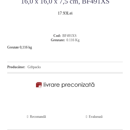
16,0 x 16,0 x 7,5 cm, BF491XS
17.93Lei
Cod:
BF491XS
Greutate:
0.116
Kg
Greutate 0,116 kg
Producător:
Giftpacks
Recomandă
Evaluează