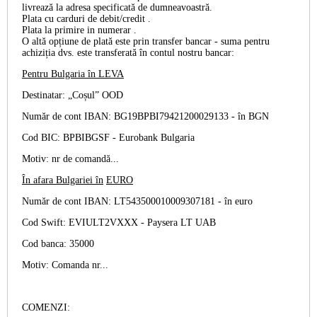
livrează la adresa specificată de dumneavoastră.
Plata cu
carduri de debit/credit
.
Plata la primire
in numerar
.
O altă opțiune de plată este prin
transfer bancar
- suma pentru
achiziția dvs. este transferată în contul nostru bancar:
Pentru Bulgaria în
LEVA
Destinatar: „Coșul” OOD
Număr de cont IBAN: BG19BPBI79421200029133 -
în BGN
Cod BIC: BPBIBGSF - Eurobank Bulgaria
Motiv: nr de comandă...
În afara Bulgariei în
EURO
Număr de cont IBAN: LT543500010009307181 -
în euro
Cod Swift: EVIULT2VXXX - Paysera LT UAB
Cod banca: 35000
Motiv: Comanda nr...
COMENZI: