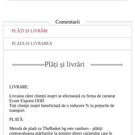
Comentarii
PLĂȚI ȘI LIVRĂRI
PLATA SI LIVRAREA
Plăți și livrări
LIVRARE:
Livrarea către clienții noștri se efectuează cu firma de curierat
Econt Express OOD
Toți clienții noștri beneficiază de o reducere % la prețurile de
transport.
PLATĂ:
Metoda de plată cu TheBasket.bg este
ramburs
- plătiți
contravaloarea mărfurilor la primire direct curierului care le