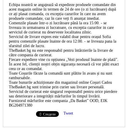
Echipa noastră se angajează să expedieze produsele comandate din
acest magazin online în termen de 24 de ore (o zi lucrătoare) după
ce ați plasat comanda, cu excepția cazurilor în care nu avem
produsele comandate, caz în care veți fi anunțat imediat.
Comenzile plasate într-o zi lucrătoare până la ora 15:00. - se
livreaza in urmatoarea zi lucratoare, cu exceptia cazurilor in care
serviciul de curierat nu deserveste localitatea zilnic.
Serviciul de livrare expres este valabil doar pentru orașul Sofia
pentru comenzile plasate înainte de ora 12:00. - se livreaza pana la
sfarsitul zilei de lucru.
TheBasket.bg nu este responsabil pentru întârzierile la livrare de
către compania de curierat.
Fiecare expediere vine cu opțiunea „Vezi produsul înainte de plată”.
În acest fel, clienții noștri obțin siguranța necesară că vor plăti exact
ceea ce au comandat.
Toate Coșurile făcute la comandă sunt plătite în avans și nu sunt
rambursabile.
Toate bunurile achiziționate din magazinul online Coșuri Cadou
TheBasket.bg sunt trimise prin curier sau livrare personală.
Serviciul de curierat este singurul responsabil pentru orice pierdere
sau deteriorare a integrității mărfurilor în timpul livrării.
Furnizorul mărfurilor este compania „Da Basket” OOD, EIK
BG204971380
Tweet
Сподели