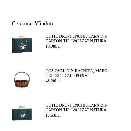
Cele mai Vândute
CUTIE DREPTUNGHIULARA DIN
CARTON TIP "VALIZA" NATURA
FERMECATA VERDE/AURIE, 34,2 X
18.98Lei
25,0 X 11,5 CM, CV053M
COȘ OVAL DIN RĂCHITĂ, MARO,
35X30X12 CM, SP609M
48.20Lei
CUTIE DREPTUNGHIULARA DIN
CARTON TIP "VALIZA" NATURA
FERMEATA VERDE/AURIE, 33,0 X 18,5
15.63Lei
X 9,5 CM, CV053P