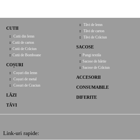
Tăvi de lemn
CUTII
Tăvi de carton
Cutii din lemn
Tăvi de Crăciun
Cutii de carton
SACOSE
Cutii de Crăciun
Cutii de Bomboane
Pungi textila
Sacose de hârtie
COȘURI
Sacose de Crăciun
Coșuri din lemn
ACCESORII
Coșuri de metal
Cosuri de Craciun
CONSUMABILE
LĂZI
DIFERITE
TĂVI
Link-uri rapide: