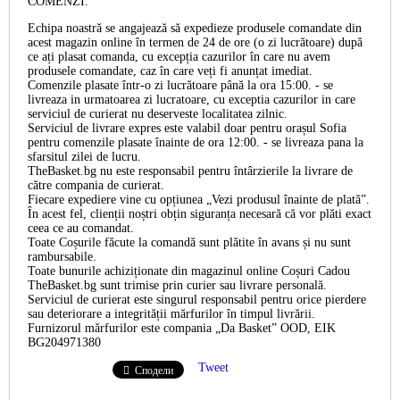
COMENZI:
Echipa noastră se angajează să expedieze produsele comandate din
acest magazin online în termen de 24 de ore (o zi lucrătoare) după
ce ați plasat comanda, cu excepția cazurilor în care nu avem
produsele comandate, caz în care veți fi anunțat imediat.
Comenzile plasate într-o zi lucrătoare până la ora 15:00. - se
livreaza in urmatoarea zi lucratoare, cu exceptia cazurilor in care
serviciul de curierat nu deserveste localitatea zilnic.
Serviciul de livrare expres este valabil doar pentru orașul Sofia
pentru comenzile plasate înainte de ora 12:00. - se livreaza pana la
sfarsitul zilei de lucru.
TheBasket.bg nu este responsabil pentru întârzierile la livrare de
către compania de curierat.
Fiecare expediere vine cu opțiunea „Vezi produsul înainte de plată”.
În acest fel, clienții noștri obțin siguranța necesară că vor plăti exact
ceea ce au comandat.
Toate Coșurile făcute la comandă sunt plătite în avans și nu sunt
rambursabile.
Toate bunurile achiziționate din magazinul online Coșuri Cadou
TheBasket.bg sunt trimise prin curier sau livrare personală.
Serviciul de curierat este singurul responsabil pentru orice pierdere
sau deteriorare a integrității mărfurilor în timpul livrării.
Furnizorul mărfurilor este compania „Da Basket” OOD, EIK
BG204971380
Tweet
Сподели