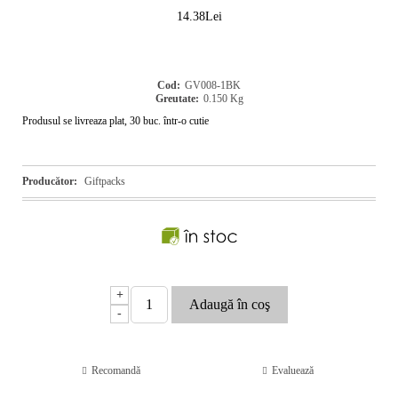
14.38Lei
Cod:
GV008-1BK
Greutate:
0.150
Kg
Produsul se livreaza plat, 30 buc. într-o cutie
Producător:
Giftpacks
+
-
Recomandă
Evaluează