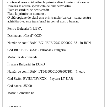
contravaloarea mărfurilor la primire direct curierului care le
livrează la adresa specificată de dumneavoastră.
Plata cu
carduri de debit/credit
.
Plata la primire
in numerar
.
O altă opțiune de plată este prin
transfer bancar
- suma pentru
achiziția dvs. este transferată în contul nostru bancar:
Pentru Bulgaria în
LEVA
Destinatar: „Coșul” OOD
Număr de cont IBAN: BG19BPBI79421200029133 -
în BGN
Cod BIC: BPBIBGSF - Eurobank Bulgaria
Motiv: nr de comandă...
În afara Bulgariei în
EURO
Număr de cont IBAN: LT543500010009307181 -
în euro
Cod Swift: EVIULT2VXXX - Paysera LT UAB
Cod banca: 35000
Motiv: Comanda nr...