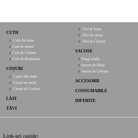
Tăvi de lemn
CUTII
Tăvi de carton
Cutii din lemn
Tăvi de Crăciun
Cutii de carton
SACOSE
Cutii de Crăciun
Cutii de Bomboane
Pungi textila
Sacose de hârtie
COȘURI
Sacose de Crăciun
Coșuri din lemn
ACCESORII
Coșuri de metal
Cosuri de Craciun
CONSUMABILE
LĂZI
DIFERITE
TĂVI
Link-uri rapide: