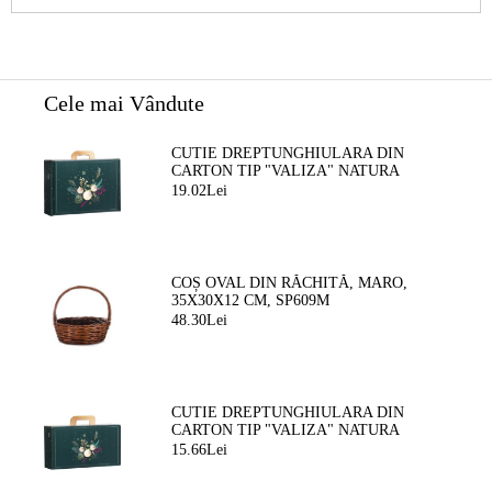
Cele mai Vândute
CUTIE DREPTUNGHIULARA DIN
CARTON TIP "VALIZA" NATURA
FERMECATA VERDE/AURIE, 34,2 X
19.02Lei
25,0 X 11,5 CM, CV053M
COȘ OVAL DIN RĂCHITĂ, MARO,
35X30X12 CM, SP609M
48.30Lei
CUTIE DREPTUNGHIULARA DIN
CARTON TIP "VALIZA" NATURA
FERMEATA VERDE/AURIE, 33,0 X 18,5
15.66Lei
X 9,5 CM, CV053P