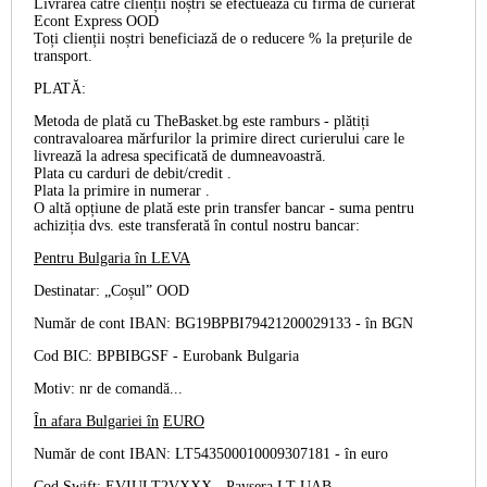
Livrarea către clienții noștri se efectuează cu firma de curierat
Econt Express OOD
Toți clienții noștri beneficiază de o reducere % la prețurile de
transport.
PLATĂ:
Metoda de plată cu TheBasket.bg este
ramburs
- plătiți
contravaloarea mărfurilor la primire direct curierului care le
livrează la adresa specificată de dumneavoastră.
Plata cu
carduri de debit/credit
.
Plata la primire
in numerar
.
O altă opțiune de plată este prin
transfer bancar
- suma pentru
achiziția dvs. este transferată în contul nostru bancar:
Pentru Bulgaria în
LEVA
Destinatar: „Coșul” OOD
Număr de cont IBAN: BG19BPBI79421200029133 -
în BGN
Cod BIC: BPBIBGSF - Eurobank Bulgaria
Motiv: nr de comandă...
În afara Bulgariei în
EURO
Număr de cont IBAN: LT543500010009307181 -
în euro
Cod Swift: EVIULT2VXXX - Paysera LT UAB