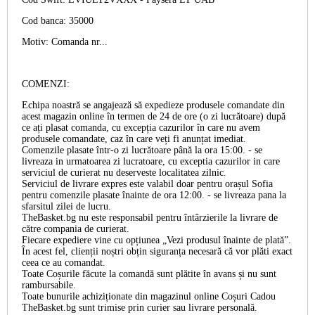
Cod banca: 35000
Motiv: Comanda nr...
COMENZI:
Echipa noastră se angajează să expedieze produsele comandate din
acest magazin online în termen de 24 de ore (o zi lucrătoare) după
ce ați plasat comanda, cu excepția cazurilor în care nu avem
produsele comandate, caz în care veți fi anunțat imediat.
Comenzile plasate într-o zi lucrătoare până la ora 15:00. - se
livreaza in urmatoarea zi lucratoare, cu exceptia cazurilor in care
serviciul de curierat nu deserveste localitatea zilnic.
Serviciul de livrare expres este valabil doar pentru orașul Sofia
pentru comenzile plasate înainte de ora 12:00. - se livreaza pana la
sfarsitul zilei de lucru.
TheBasket.bg nu este responsabil pentru întârzierile la livrare de
către compania de curierat.
Fiecare expediere vine cu opțiunea „Vezi produsul înainte de plată”.
În acest fel, clienții noștri obțin siguranța necesară că vor plăti exact
ceea ce au comandat.
Toate Coșurile făcute la comandă sunt plătite în avans și nu sunt
rambursabile.
Toate bunurile achiziționate din magazinul online Coșuri Cadou
TheBasket.bg sunt trimise prin curier sau livrare personală.