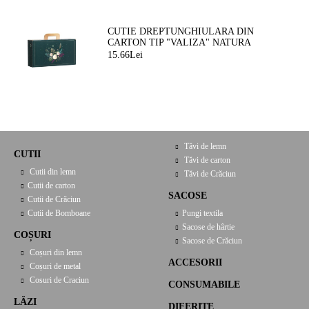
CUTIE DREPTUNGHIULARA DIN
CARTON TIP "VALIZA" NATURA
FERMEATA VERDE/AURIE, 33,0 X 18,5
15.66Lei
X 9,5 CM, CV053P
Tăvi de lemn
CUTII
Tăvi de carton
Cutii din lemn
Tăvi de Crăciun
Cutii de carton
SACOSE
Cutii de Crăciun
Cutii de Bomboane
Pungi textila
Sacose de hârtie
COȘURI
Sacose de Crăciun
Coșuri din lemn
ACCESORII
Coșuri de metal
Cosuri de Craciun
CONSUMABILE
LĂZI
DIFERITE