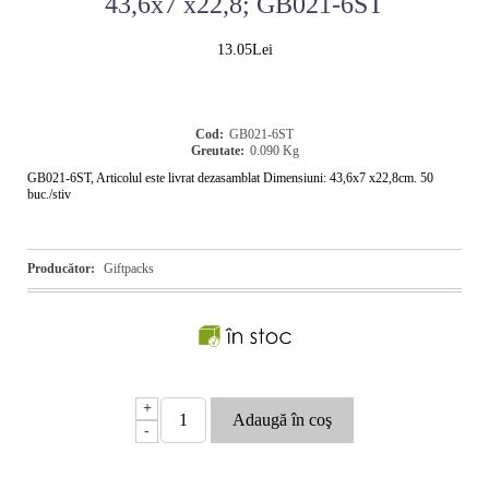
43,6x7 x22,8; GB021-6ST
13.05Lei
Cod:
GB021-6ST
Greutate:
0.090
Kg
GB021-6ST, Articolul este livrat dezasamblat Dimensiuni: 43,6x7 x22,8cm. 50
buc./stiv
Producător:
Giftpacks
+
-