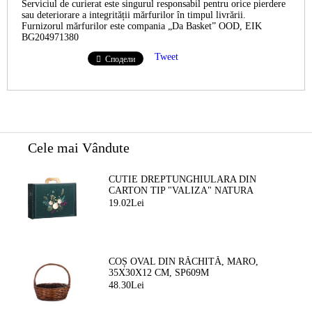
Serviciul de curierat este singurul responsabil pentru orice pierdere
sau deteriorare a integrității mărfurilor în timpul livrării.
Furnizorul mărfurilor este compania „Da Basket” OOD, EIK
BG204971380
Tweet
Сподели
Cele mai Vândute
CUTIE DREPTUNGHIULARA DIN
CARTON TIP "VALIZA" NATURA
FERMECATA VERDE/AURIE, 34,2 X
19.02Lei
25,0 X 11,5 CM, CV053M
COȘ OVAL DIN RĂCHITĂ, MARO,
35X30X12 CM, SP609M
48.30Lei