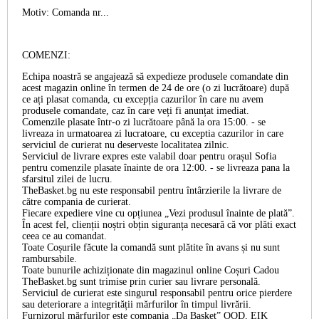
Motiv: Comanda nr...
COMENZI:
Echipa noastră se angajează să expedieze produsele comandate din
acest magazin online în termen de 24 de ore (o zi lucrătoare) după
ce ați plasat comanda, cu excepția cazurilor în care nu avem
produsele comandate, caz în care veți fi anunțat imediat.
Comenzile plasate într-o zi lucrătoare până la ora 15:00. - se
livreaza in urmatoarea zi lucratoare, cu exceptia cazurilor in care
serviciul de curierat nu deserveste localitatea zilnic.
Serviciul de livrare expres este valabil doar pentru orașul Sofia
pentru comenzile plasate înainte de ora 12:00. - se livreaza pana la
sfarsitul zilei de lucru.
TheBasket.bg nu este responsabil pentru întârzierile la livrare de
către compania de curierat.
Fiecare expediere vine cu opțiunea „Vezi produsul înainte de plată”.
În acest fel, clienții noștri obțin siguranța necesară că vor plăti exact
ceea ce au comandat.
Toate Coșurile făcute la comandă sunt plătite în avans și nu sunt
rambursabile.
Toate bunurile achiziționate din magazinul online Coșuri Cadou
TheBasket.bg sunt trimise prin curier sau livrare personală.
Serviciul de curierat este singurul responsabil pentru orice pierdere
sau deteriorare a integrității mărfurilor în timpul livrării.
Furnizorul mărfurilor este compania „Da Basket” OOD, EIK