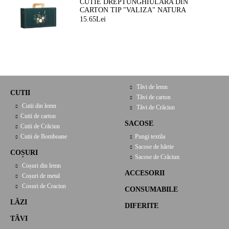
CUTIE DREPTUNGHIULARA DIN
CARTON TIP "VALIZA" NATURA
FERMEATA VERDE/AURIE, 33,0 X 18,5
15.65Lei
X 9,5 CM, CV053P
Tăvi de lemn
CUTII
Tăvi de carton
Cutii din lemn
Tăvi de Crăciun
Cutii de carton
SACOSE
Cutii de Crăciun
Cutii de Bomboane
Pungi textila
Sacose de hârtie
COȘURI
Sacose de Crăciun
Coșuri din lemn
ACCESORII
Coșuri de metal
Cosuri de Craciun
CONSUMABILE
LĂZI
DIFERITE
TĂVI