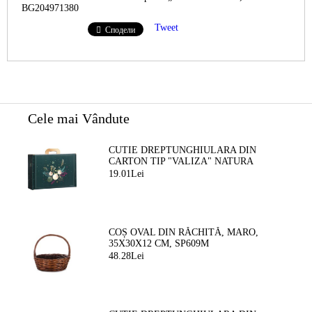
BG204971380
Tweet
Сподели
Cele mai Vândute
CUTIE DREPTUNGHIULARA DIN
CARTON TIP "VALIZA" NATURA
FERMECATA VERDE/AURIE, 34,2 X
19.01Lei
25,0 X 11,5 CM, CV053M
COȘ OVAL DIN RĂCHITĂ, MARO,
35X30X12 CM, SP609M
48.28Lei