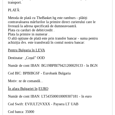
transport.
PLATĂ:
Metoda de plată cu TheBasket.bg este
ramburs
- plătiți
contravaloarea mărfurilor la primire direct curierului care le
livrează la adresa specificată de dumneavoastră.
Plata cu
carduri de debit/credit
.
Plata la primire
in numerar
.
O altă opțiune de plată este prin
transfer bancar
- suma pentru
achiziția dvs. este transferată în contul nostru bancar:
Pentru Bulgaria în
LEVA
Destinatar: „Coșul” OOD
Număr de cont IBAN: BG19BPBI79421200029133 -
în BGN
Cod BIC: BPBIBGSF - Eurobank Bulgaria
Motiv: nr de comandă...
În afara Bulgariei în
EURO
Număr de cont IBAN: LT543500010009307181 -
în euro
Cod Swift: EVIULT2VXXX - Paysera LT UAB
Cod banca: 35000