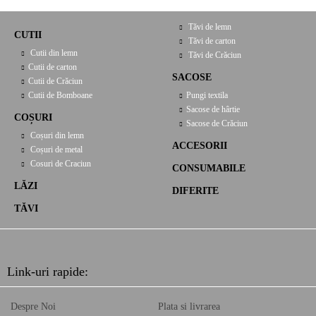
Tăvi de lemn
CUTII
Tăvi de carton
Cutii din lemn
Tăvi de Crăciun
Cutii de carton
SACOSE
Cutii de Crăciun
Cutii de Bomboane
Pungi textila
Sacose de hârtie
COȘURI
Sacose de Crăciun
Coșuri din lemn
ACCESORII
Coșuri de metal
Cosuri de Craciun
CONSUMABILE
LĂZI
DIFERITE
TĂVI
Link-uri rapide:
Despre Noi
Plata si livrarea