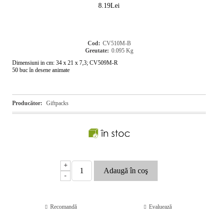
8.19Lei
Cod:
CV510M-B
Greutate:
0.095
Kg
Dimensiuni in cm: 34 x 21 x 7,3; CV509M-R
50 buc în desene animate
Producător:
Giftpacks
+
-
Recomandă
Evaluează