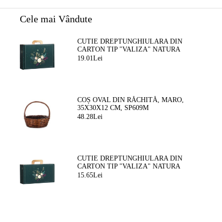
Cele mai Vândute
CUTIE DREPTUNGHIULARA DIN
CARTON TIP "VALIZA" NATURA
FERMECATA VERDE/AURIE, 34,2 X
19.01Lei
25,0 X 11,5 CM, CV053M
COȘ OVAL DIN RĂCHITĂ, MARO,
35X30X12 CM, SP609M
48.28Lei
CUTIE DREPTUNGHIULARA DIN
CARTON TIP "VALIZA" NATURA
FERMEATA VERDE/AURIE, 33,0 X 18,5
15.65Lei
X 9,5 CM, CV053P