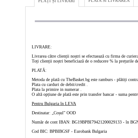
PLATA SI LIVRAREA
PLĂȚI ȘI LIVRĂRI
LIVRARE:
Livrarea către clienții noștri se efectuează cu firma de cur
Toți clienții noștri beneficiază de o reducere % la prețurile d
PLATĂ:
Metoda de plată cu TheBasket.bg este
ramburs
- plătiți cont
Plata cu
carduri de debit/credit
.
Plata la primire
in numerar
.
O altă opțiune de plată este prin
transfer bancar
- suma pentru
Pentru Bulgaria în
LEVA
Destinatar: „Coșul” OOD
Număr de cont IBAN: BG19BPBI79421200029133 -
în BG
Cod BIC: BPBIBGSF - Eurobank Bulgaria