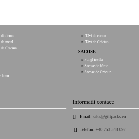
 din lemn
Tăvi de carton
 de metal
Tăvi de Crăciun
 de Craciun
SACOSE
Pungi textila
Sacose de hârtie
Sacose de Crăciun
e lemn
Informatii contact:
Email:
sales@giftpacks.eu
Telefon:
+40 753 548 097