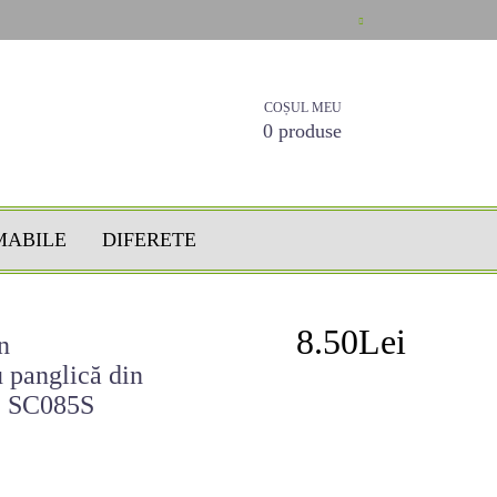
COȘUL MEU
0 produse
MABILE
DIFERETE
8.50Lei
n
u panglică din
m, SC085S