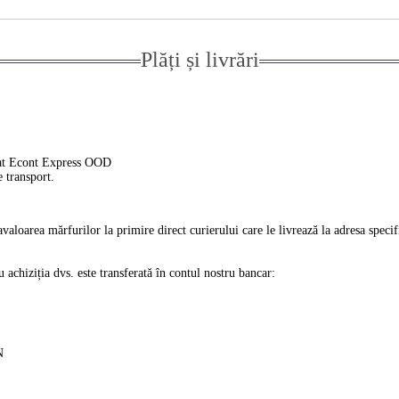
Plăți și livrări
ierat Econt Express OOD
e transport.
ravaloarea mărfurilor la primire direct curierului care le livrează la adresa spec
 achiziția dvs. este transferată în contul nostru bancar:
N