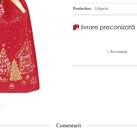
Producător:
Giftpacks
Recomandă
t
Comentarii