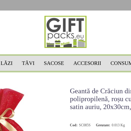
LĂZI
TĂVI
SACOSE
ACCESORII
CONSU
Geantă de Crăciun di
polipropilenă, roșu c
satin auriu, 20x30c
Cod:
SC085S
Greutate:
0.013
Kg