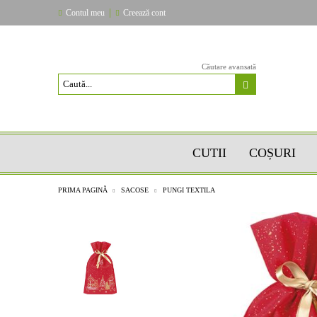
|
Contul meu
Creează cont
Căutare avansată
CUTII
COȘURI
PRIMA PAGINĂ
SACOSE
PUNGI TEXTILA