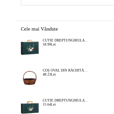
Cele mai Vândute
CUTIE DREPTUNGHIULARA DIN CARTON TIP "VALIZA" NATURA FERMECATA VERDE/AURIE, 34,2 X 25,0 X 11,5 CM, CV053M
18.99Lei
COȘ OVAL DIN RĂCHITĂ, MARO, 35X30X12 CM, SP609M
48.23Lei
CUTIE DREPTUNGHIULARA DIN CARTON TIP "VALIZA" NATURA FERMEATA VERDE/AURIE, 33,0 X 18,5 X 9,5 CM, CV053P
15.64Lei