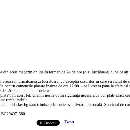
 din acest magazin online în termen de 24 de ore (o zi lucrătoare) după ce ați
livreaza in urmatoarea zi lucratoare, cu exceptia cazurilor in care serviciul de cu
ia pentru comenzile plasate înainte de ora 12:00. - se livreaza pana la sfarsitul z
e de către compania de curierat.
lată”. În acest fel, clienții noștri obțin siguranța necesară că vor plăti exact c
sunt rambursabile.
u TheBasket.bg sunt trimise prin curier sau livrare personală. Serviciul de curi
IK BG204971380
Tweet
Сподели