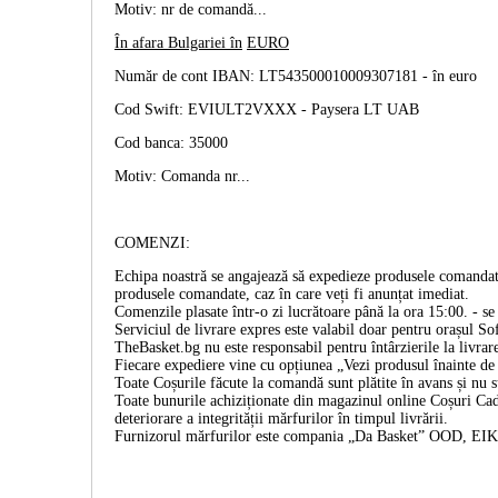
Motiv: nr de comandă...
În afara Bulgariei în
EURO
Număr de cont IBAN: LT543500010009307181 -
în euro
Cod Swift: EVIULT2VXXX - Paysera LT UAB
Cod banca: 35000
Motiv: Comanda nr...
COMENZI:
Echipa noastră se angajează să expedieze produsele comandate
produsele comandate, caz în care veți fi anunțat imediat.
Comenzile plasate într-o zi lucrătoare până la ora 15:00. - se 
Serviciul de livrare expres este valabil doar pentru orașul Sof
TheBasket.bg nu este responsabil pentru întârzierile la livrar
Fiecare expediere vine cu opțiunea „Vezi produsul înainte de p
Toate Coșurile făcute la comandă sunt plătite în avans și nu 
Toate bunurile achiziționate din magazinul online Coșuri Cado
deteriorare a integrității mărfurilor în timpul livrării.
Furnizorul mărfurilor este compania „Da Basket” OOD, E