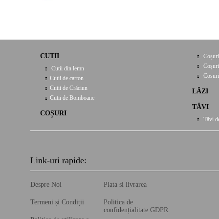
CUTII
Coșuri
Coșuri
Cutii din lemn
Cosuri
Cutii de carton
Cutii de Crăciun
LĂZI
Cutii de Bomboane
TĂVI
COȘURI
Tăvi d
Link-uri rapide:
Despre Noi
Plata si livrarea
Termeni și Condiții
Politica de
confidențialitate GDPR