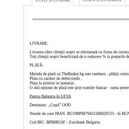
PLĂȚI ȘI LIVRĂRI
LIVRARE:
Livrarea către clienții noștri se efectuează cu firma de cur
Toți clienții noștri beneficiază de o reducere % la prețurile d
PLATĂ:
Metoda de plată cu TheBasket.bg este
ramburs
- plătiți cont
Plata cu
carduri de debit/credit
.
Plata la primire
in numerar
.
O altă opțiune de plată este prin
transfer bancar
- suma pentru
Pentru Bulgaria în
LEVA
Destinatar: „Coșul” OOD
Număr de cont IBAN: BG19BPBI79421200029133 -
în BG
Cod BIC: BPBIBGSF - Eurobank Bulgaria