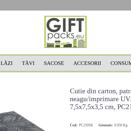
LĂZI
TĂVI
SACOSE
ACCESORII
CONSU
Cutie din carton, patr
neagu/imprimare UV/
7,5x7,5x3,5 cm, PC
Cod:
PC210SK
Greutate:
0.050
Kg