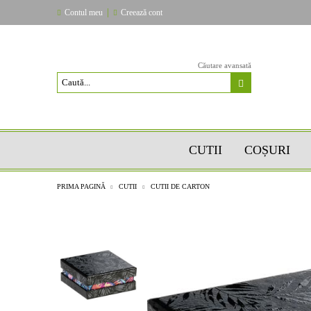
|
Contul meu
Creează cont
Căutare avansată
CUTII
COȘURI
PRIMA PAGINĂ
CUTII
CUTII DE CARTON