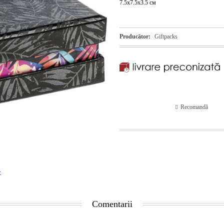
7.5x7.5x3.5 см
Producător:
Giftpacks
Recomandă
t
Comentarii