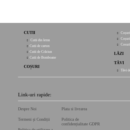
CUTII
Coșuri
Coșuri
Cutii din lemn
Cosuri
Cutii de carton
Cutii de Crăciun
LĂZI
Cutii de Bomboane
TĂVI
COȘURI
Tăvi d
Link-uri rapide:
Despre Noi
Plata si livrarea
Termeni și Condiții
Politica de
confidențialitate GDPR
Politica de utilizare a