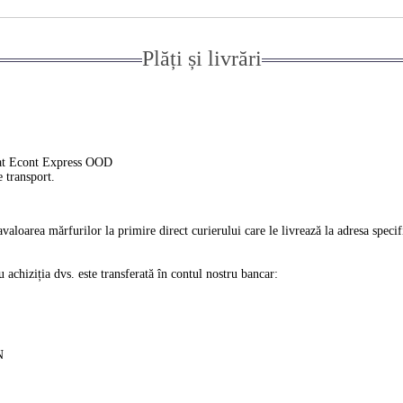
Plăți și livrări
ierat Econt Express OOD
e transport.
ravaloarea mărfurilor la primire direct curierului care le livrează la adresa spec
 achiziția dvs. este transferată în contul nostru bancar:
N