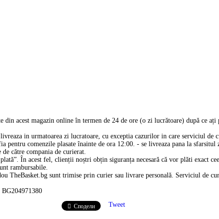
 din acest magazin online în termen de 24 de ore (o zi lucrătoare) după ce ați
livreaza in urmatoarea zi lucratoare, cu exceptia cazurilor in care serviciul de cu
ia pentru comenzile plasate înainte de ora 12:00. - se livreaza pana la sfarsitul z
e de către compania de curierat.
lată”. În acest fel, clienții noștri obțin siguranța necesară că vor plăti exact c
sunt rambursabile.
u TheBasket.bg sunt trimise prin curier sau livrare personală. Serviciul de curi
IK BG204971380
Tweet
Сподели