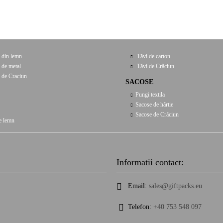
 din lemn
Tăvi de carton
 de metal
Tăvi de Crăciun
 de Craciun
SACOSE
Pungi textila
Sacose de hârtie
Sacose de Crăciun
e lemn
Informatii contact:
Email:
sales@giftpacks.eu
Telefon:
+40 753 548 097