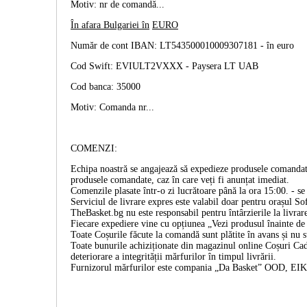
Motiv: nr de comandă...
În afara Bulgariei în
EURO
Număr de cont IBAN: LT543500010009307181 -
în euro
Cod Swift: EVIULT2VXXX - Paysera LT UAB
Cod banca: 35000
Motiv: Comanda nr...
COMENZI:
Echipa noastră se angajează să expedieze produsele comandate
produsele comandate, caz în care veți fi anunțat imediat.
Comenzile plasate într-o zi lucrătoare până la ora 15:00. - se 
Serviciul de livrare expres este valabil doar pentru orașul Sof
TheBasket.bg nu este responsabil pentru întârzierile la livrar
Fiecare expediere vine cu opțiunea „Vezi produsul înainte de p
Toate Coșurile făcute la comandă sunt plătite în avans și nu 
Toate bunurile achiziționate din magazinul online Coșuri Cado
deteriorare a integrității mărfurilor în timpul livrării.
Furnizorul mărfurilor este compania „Da Basket” OOD, E