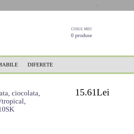
COȘUL MEU
0 produse
MABILE
DIFERETE
15.61Lei
ata, ciocolata,
tropical,
210SK