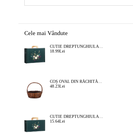
Cele mai Vândute
CUTIE DREPTUNGHIULARA DIN CARTON TIP "VALIZA" NATURA FERMECATA VERDE/AURIE, 34,2 X 25,0 X 11,5 CM, CV053M
18.99Lei
COȘ OVAL DIN RĂCHITĂ, MARO, 35X30X12 CM, SP609M
48.23Lei
CUTIE DREPTUNGHIULARA DIN CARTON TIP "VALIZA" NATURA FERMEATA VERDE/AURIE, 33,0 X 18,5 X 9,5 CM, CV053P
15.64Lei