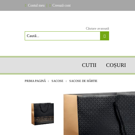
|
Contul meu
Creează cont
Căutare avansată
CUTII
COȘURI
PRIMA PAGINĂ
SACOSE
SACOSE DE HÂRTIE