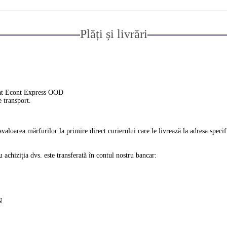
Plăți și livrări
ierat Econt Express OOD
e transport.
ravaloarea mărfurilor la primire direct curierului care le livrează la adresa spec
 achiziția dvs. este transferată în contul nostru bancar:
N