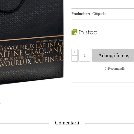
Producător:
Giftpacks
+
-
Recomandă
t
Comentarii