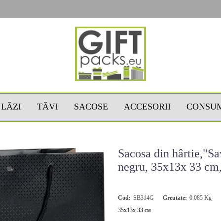
LĂZI
TĂVI
SACOSE
ACCESORII
CONSU
Sacosa din hârtie,"S
negru, 35x13x 33 c
Cod:
SB314G
Greutate:
0.085
Kg
35x13x 33 см