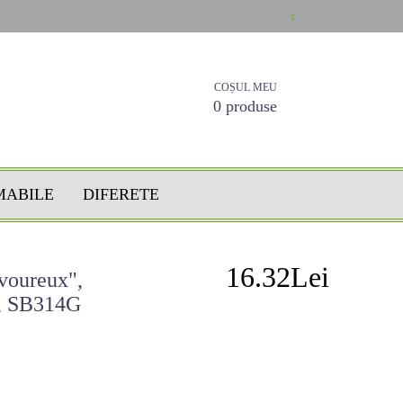
COȘUL MEU
0 produse
MABILE
DIFERETE
16.32Lei
avoureux",
m, SB314G