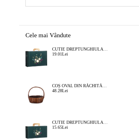
Cele mai Vândute
CUTIE DREPTUNGHIULARA DIN CARTON TIP "VALIZA" NATURA FERMECATA VERDE/AURIE, 34,2 X 25,0 X 11,5 CM, CV053M
19.01Lei
COȘ OVAL DIN RĂCHITĂ, MARO, 35X30X12 CM, SP609M
48.28Lei
CUTIE DREPTUNGHIULARA DIN CARTON TIP "VALIZA" NATURA FERMEATA VERDE/AURIE, 33,0 X 18,5 X 9,5 CM, CV053P
15.65Lei