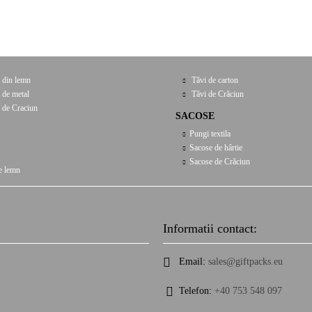
 din lemn
Tăvi de carton
 de metal
Tăvi de Crăciun
 de Craciun
SACOSE
Pungi textila
Sacose de hârtie
Sacose de Crăciun
e lemn
Informatii contact:
Email:
sales@giftpacks.eu
Telefon:
+40 753 548 097