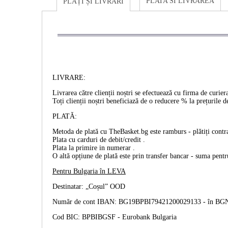
PLATA SI LIVRAREA
PLĂȚI ȘI LIVRĂRI
LIVRARE:
Livrarea către clienții noștri se efectuează cu firma de cur
Toți clienții noștri beneficiază de o reducere % la prețurile d
PLATĂ:
Metoda de plată cu TheBasket.bg este
ramburs
- plătiți cont
Plata cu
carduri de debit/credit
.
Plata la primire
in numerar
.
O altă opțiune de plată este prin
transfer bancar
- suma pentru
Pentru Bulgaria în
LEVA
Destinatar: „Coșul” OOD
Număr de cont IBAN: BG19BPBI79421200029133 -
în BG
Cod BIC: BPBIBGSF - Eurobank Bulgaria