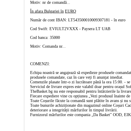
Motiv: nr de comandă...
În afara Bulgariei în
EURO
Număr de cont IBAN: LT543500010009307181 -
în euro
Cod Swift: EVIULT2VXXX - Paysera LT UAB
Cod banca: 35000
Motiv: Comanda nr...
COMENZI:
Echipa noastră se angajează să expedieze produsele comandate
produsele comandate, caz în care veți fi anunțat imediat.
Comenzile plasate într-o zi lucrătoare până la ora 15:00. - se 
Serviciul de livrare expres este valabil doar pentru orașul Sof
TheBasket.bg nu este responsabil pentru întârzierile la livrar
Fiecare expediere vine cu opțiunea „Vezi produsul înainte de p
Toate Coșurile făcute la comandă sunt plătite în avans și nu 
Toate bunurile achiziționate din magazinul online Coșuri Cado
deteriorare a integrității mărfurilor în timpul livrării.
Furnizorul mărfurilor este compania „Da Basket” OOD, E