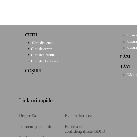
CUTII
Coșuri
Coșuri
Cutii din lemn
Cosuri
Cutii de carton
Cutii de Crăciun
LĂZI
Cutii de Bomboane
TĂVI
COȘURI
Tăvi d
Link-uri rapide:
Despre Noi
Plata si livrarea
Termeni și Condiții
Politica de
confidențialitate GDPR