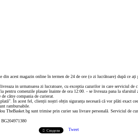
 din acest magazin online în termen de 24 de ore (o zi lucrătoare) după ce ați
livreaza in urmatoarea zi lucratoare, cu exceptia cazurilor in care serviciul de cu
ia pentru comenzile plasate înainte de ora 12:00. - se livreaza pana la sfarsitul z
e de către compania de curierat.
lată”. În acest fel, clienții noștri obțin siguranța necesară că vor plăti exact c
sunt rambursabile.
u TheBasket.bg sunt trimise prin curier sau livrare personală. Serviciul de curi
IK BG204971380
Tweet
Сподели