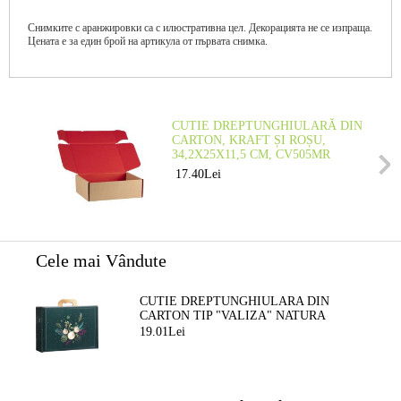
Снимките с аранжировки са с илюстративна цел. Декорацията не се изпраща.
Цената е за един брой на артикула от първата снимка.
CUTIE DREPTUNGHIULARĂ DIN
CARTON, KRAFT ȘI ROȘU,
34,2X25X11,5 CM, CV505MR
17.40Lei
Cele mai Vândute
CUTIE DREPTUNGHIULARA DIN
CARTON TIP "VALIZA" NATURA
FERMECATA VERDE/AURIE, 34,2 X
19.01Lei
25,0 X 11,5 CM, CV053M