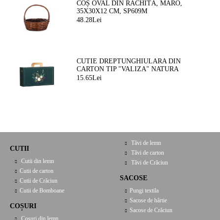
COȘ OVAL DIN RĂCHITĂ, MARO,
35X30X12 CM, SP609M
48.28Lei
CUTIE DREPTUNGHIULARA DIN
CARTON TIP "VALIZA" NATURA
FERMEATA VERDE/AURIE, 33,0 X 18,5
15.65Lei
X 9,5 CM, CV053P
Tăvi de lemn
CUTII
Tăvi de carton
Cutii din lemn
Tăvi de Crăciun
Cutii de carton
SACOSE
Cutii de Crăciun
Cutii de Bomboane
Pungi textila
Sacose de hârtie
COȘURI
Sacose de Crăciun
Coșuri din lemn