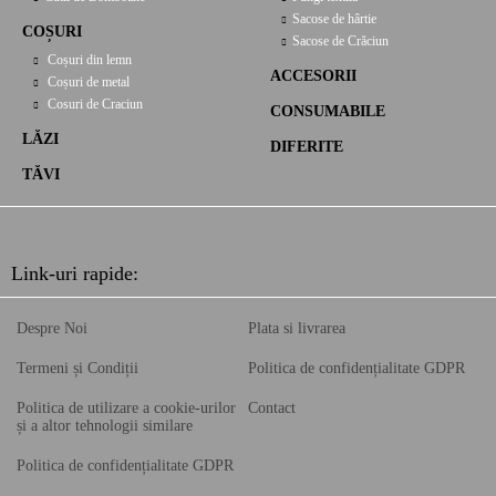
Sacose de hârtie
COȘURI
Sacose de Crăciun
Coșuri din lemn
ACCESORII
Coșuri de metal
Cosuri de Craciun
CONSUMABILE
LĂZI
DIFERITE
TĂVI
Link-uri rapide:
Despre Noi
Plata si livrarea
Termeni și Condiții
Politica de confidențialitate GDPR
Politica de utilizare a cookie-urilor
Contact
și a altor tehnologii similare
Politica de confidențialitate GDPR