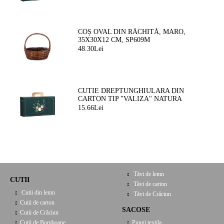
COȘ OVAL DIN RĂCHITĂ, MARO,
35X30X12 CM, SP609M
48.30Lei
CUTIE DREPTUNGHIULARA DIN
CARTON TIP "VALIZA" NATURA
FERMEATA VERDE/AURIE, 33,0 X 18,5
15.66Lei
X 9,5 CM, CV053P
Tăvi de lemn
CUTII
Tăvi de carton
Cutii din lemn
Tăvi de Crăciun
Cutii de carton
SACOSE
Cutii de Crăciun
Cutii de Bomboane
Pungi textila