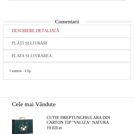
Comentarii
DESCRIERE DETALIATĂ
PLĂȚI ȘI LIVRĂRI
PLATA SI LIVRAREA
1 кашон - 4 бр.
Cele mai Vândute
CUTIE DREPTUNGHIULARA DIN
CARTON TIP "VALIZA" NATURA
FERMECATA VERDE/AURIE, 34,2 X
19.02Lei
25,0 X 11,5 CM, CV053M