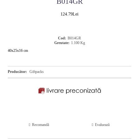
B014GR
124.79Lei
Cod:
B014GR
Greutate:
1.100
Kg
40x25x16 cm
Producător:
Giftpacks
Recomandă
Evaluează