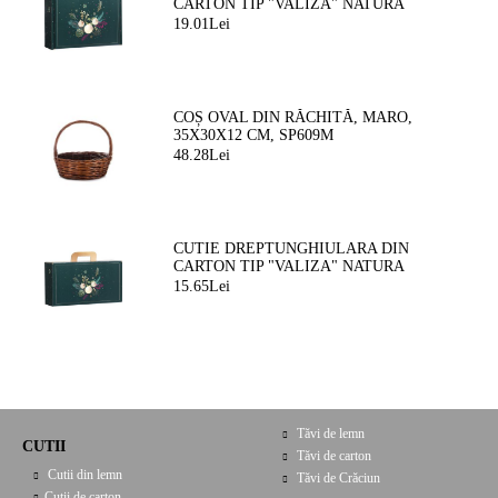
CARTON TIP "VALIZA" NATURA
FERMECATA VERDE/AURIE, 34,2 X
19.01Lei
25,0 X 11,5 CM, CV053M
COȘ OVAL DIN RĂCHITĂ, MARO,
35X30X12 CM, SP609M
48.28Lei
CUTIE DREPTUNGHIULARA DIN
CARTON TIP "VALIZA" NATURA
FERMEATA VERDE/AURIE, 33,0 X 18,5
15.65Lei
X 9,5 CM, CV053P
Tăvi de lemn
CUTII
Tăvi de carton
Cutii din lemn
Tăvi de Crăciun
Cutii de carton