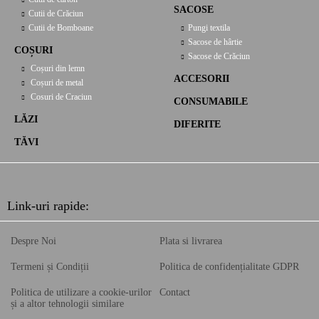
SACOSE
Cutii de Crăciun
Cutii de Bomboane
Pungi textila
Sacose de hârtie
COȘURI
Sacose de Crăciun
Coșuri din lemn
ACCESORII
Coșuri de metal
Cosuri de Craciun
CONSUMABILE
LĂZI
DIFERITE
TĂVI
Link-uri rapide:
Despre Noi
Plata si livrarea
Termeni și Condiții
Politica de confidențialitate GDPR
Politica de utilizare a cookie-urilor
Contact
și a altor tehnologii similare