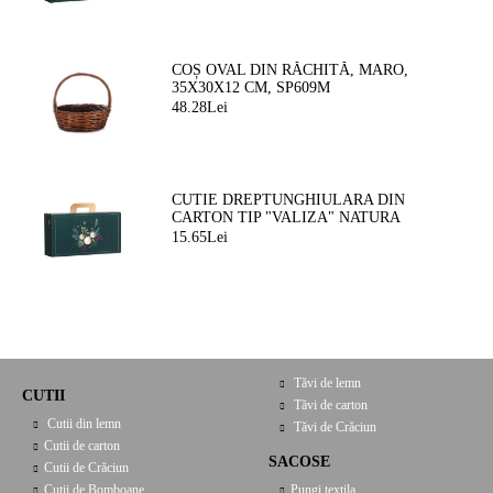
COȘ OVAL DIN RĂCHITĂ, MARO,
35X30X12 CM, SP609M
48.28Lei
CUTIE DREPTUNGHIULARA DIN
CARTON TIP "VALIZA" NATURA
FERMEATA VERDE/AURIE, 33,0 X 18,5
15.65Lei
X 9,5 CM, CV053P
Tăvi de lemn
CUTII
Tăvi de carton
Cutii din lemn
Tăvi de Crăciun
Cutii de carton
SACOSE
Cutii de Crăciun
Cutii de Bomboane
Pungi textila