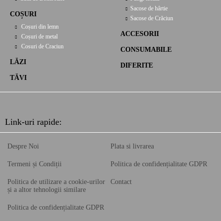
Sacose de hârtie
COȘURI
Sacose de Crăciun
Coșuri din lemn
ACCESORII
Coșuri de metal
Cosuri de Craciun
CONSUMABILE
LĂZI
DIFERITE
TĂVI
Link-uri rapide:
Despre Noi
Plata si livrarea
Termeni și Condiții
Politica de confidențialitate GDPR
Politica de utilizare a cookie-urilor
Contact
și a altor tehnologii similare
Politica de confidențialitate GDPR