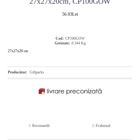
27x27x20cm, CP100GOW
56.03Lei
Cod:
CP100GOW
Greutate:
0.344
Kg
27x27x20 см.
Producător:
Giftpacks
Recomandă
Evaluează