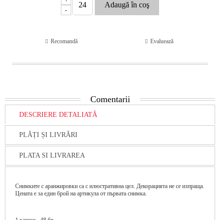
-
Recomandă
Evaluează
Comentarii
DESCRIERE DETALIATĂ
PLĂȚI ȘI LIVRĂRI
PLATA SI LIVRAREA
Снимките с аранжировки са с илюстративна цел. Декорацията не се изпраща.
Цената е за един брой на артикула от първата снимка.