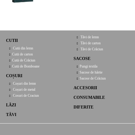
X 9,5 CM, CV053P
Tăvi de lemn
CUTII
Tăvi de carton
Cutii din lemn
Tăvi de Crăciun
Cutii de carton
SACOSE
Cutii de Crăciun
Cutii de Bomboane
Pungi textila
Sacose de hârtie
COȘURI
Sacose de Crăciun
Coșuri din lemn
ACCESORII
Coșuri de metal
Cosuri de Craciun
CONSUMABILE
LĂZI
DIFERITE
TĂVI