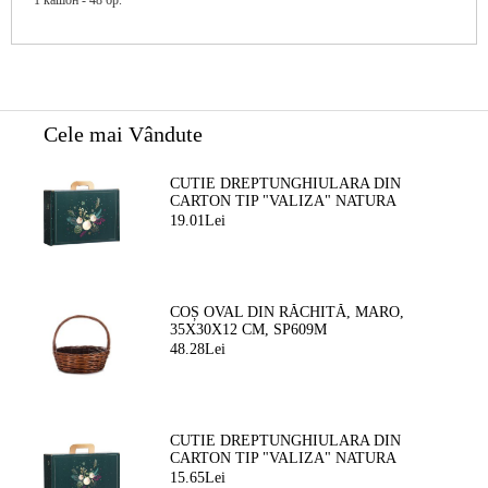
1 кашон - 48 бр.
Cele mai Vândute
CUTIE DREPTUNGHIULARA DIN
CARTON TIP "VALIZA" NATURA
FERMECATA VERDE/AURIE, 34,2 X
19.01Lei
25,0 X 11,5 CM, CV053M
COȘ OVAL DIN RĂCHITĂ, MARO,
35X30X12 CM, SP609M
48.28Lei
CUTIE DREPTUNGHIULARA DIN
CARTON TIP "VALIZA" NATURA
FERMEATA VERDE/AURIE, 33,0 X 18,5
15.65Lei