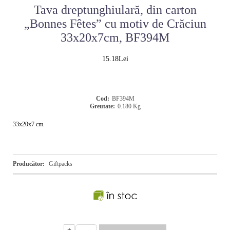
Tava dreptunghiulară, din carton
„Bonnes Fêtes” cu motiv de Crăciun
33x20x7cm, BF394M
15.18Lei
Cod:
BF394M
Greutate:
0.180
Kg
33x20x7 cm.
Producător:
Giftpacks
+