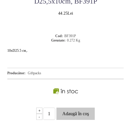
D25,5x10cm, BF391P
44.25Lei
Cod:
BF391P
Greutate:
0.272
Kg
10xD25.5 см,.
Producător:
Giftpacks
+
-