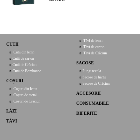
X 9,5 CM, CV053P
Tăvi de lemn
CUTII
Tăvi de carton
Cutii din lemn
Tăvi de Crăciun
Cutii de carton
SACOSE
Cutii de Crăciun
Cutii de Bomboane
Pungi textila
Sacose de hârtie
COȘURI
Sacose de Crăciun
Coșuri din lemn
ACCESORII
Coșuri de metal
Cosuri de Craciun
CONSUMABILE
LĂZI
DIFERITE
TĂVI