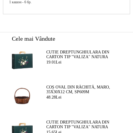
1 кашон - 6 бр.
Cele mai Vândute
CUTIE DREPTUNGHIULARA DIN
CARTON TIP "VALIZA" NATURA
FERMECATA VERDE/AURIE, 34,2 X
19.01Lei
25,0 X 11,5 CM, CV053M
COȘ OVAL DIN RĂCHITĂ, MARO,
35X30X12 CM, SP609M
48.28Lei
CUTIE DREPTUNGHIULARA DIN
CARTON TIP "VALIZA" NATURA
FERMEATA VERDE/AURIE, 33,0 X 18,5
15.65Lei