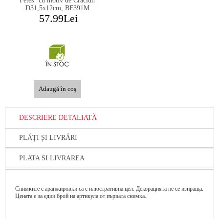
Fêtes” cu motiv de Crăciun
D31,5x12cm, BF391M
57.99Lei
DESCRIERE DETALIATĂ
PLĂȚI ȘI LIVRĂRI
PLATA SI LIVRAREA
Снимките с аранжировки са с илюстративна цел. Декорацията не се изпраща.
Цената е за един брой на артикула от първата снимка.