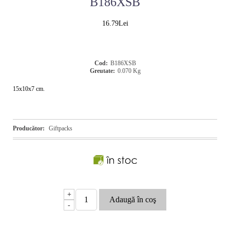
B186XSB
16.79Lei
Cod:
B186XSB
Greutate:
0.070
Kg
15x10x7 cm.
Producător:
Giftpacks
+
-