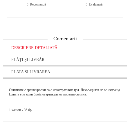
Recomandă
Evaluează
Comentarii
DESCRIERE DETALIATĂ
PLĂȚI ȘI LIVRĂRI
PLATA SI LIVRAREA
Снимките с аранжировки са с илюстративна цел. Декорацията не се изпраща.
Цената е за един брой на артикула от първата снимка.
1 кашон - 36 бр.