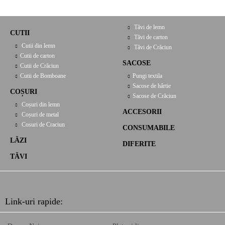
Tăvi de lemn
CUTII
Tăvi de carton
Cutii din lemn
Tăvi de Crăciun
Cutii de carton
SACOSE
Cutii de Crăciun
Cutii de Bomboane
Pungi textila
Sacose de hârtie
COȘURI
Sacose de Crăciun
Coșuri din lemn
ACCESORII
Coșuri de metal
Cosuri de Craciun
CONSUMABILE
LĂZI
DIFERITE
TĂVI
Link-uri rapide: