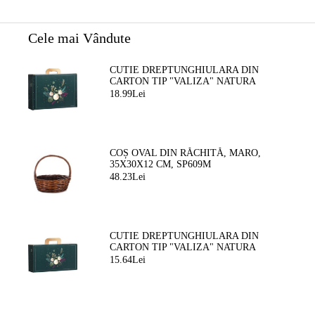
Cele mai Vândute
CUTIE DREPTUNGHIULARA DIN
CARTON TIP "VALIZA" NATURA
FERMECATA VERDE/AURIE, 34,2 X
18.99Lei
25,0 X 11,5 CM, CV053M
COȘ OVAL DIN RĂCHITĂ, MARO,
35X30X12 CM, SP609M
48.23Lei
CUTIE DREPTUNGHIULARA DIN
CARTON TIP "VALIZA" NATURA
FERMEATA VERDE/AURIE, 33,0 X 18,5
15.64Lei
X 9,5 CM, CV053P