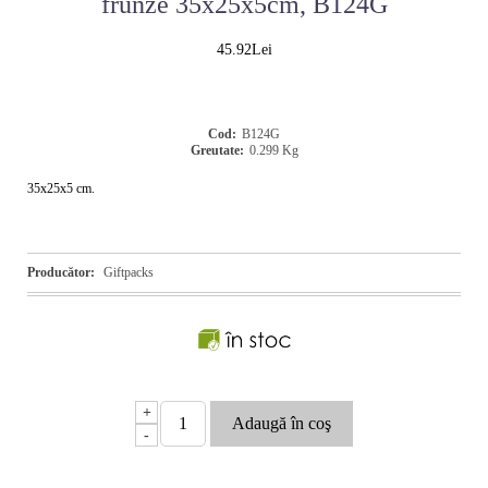
frunze 35x25x5cm, B124G
45.92Lei
Cod:
B124G
Greutate:
0.299
Kg
35x25x5 cm.
Producător:
Giftpacks
+
-