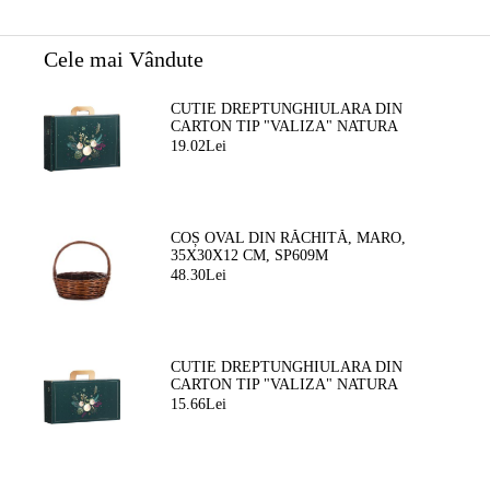
Cele mai Vândute
CUTIE DREPTUNGHIULARA DIN
CARTON TIP "VALIZA" NATURA
FERMECATA VERDE/AURIE, 34,2 X
19.02Lei
25,0 X 11,5 CM, CV053M
COȘ OVAL DIN RĂCHITĂ, MARO,
35X30X12 CM, SP609M
48.30Lei
CUTIE DREPTUNGHIULARA DIN
CARTON TIP "VALIZA" NATURA
FERMEATA VERDE/AURIE, 33,0 X 18,5
15.66Lei
X 9,5 CM, CV053P