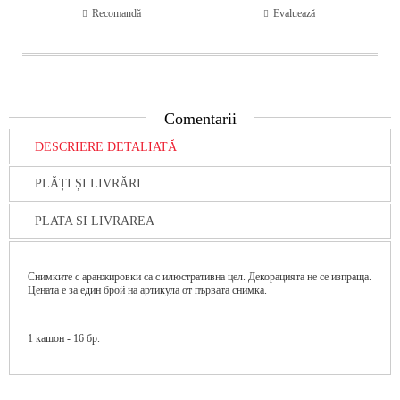
Recomandă
Evaluează
Comentarii
DESCRIERE DETALIATĂ
PLĂȚI ȘI LIVRĂRI
PLATA SI LIVRAREA
Снимките с аранжировки са с илюстративна цел. Декорацията не се изпраща.
Цената е за един брой на артикула от първата снимка.
1 кашон - 16 бр.