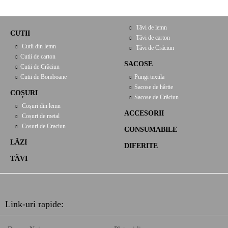
Tăvi de lemn
CUTII
Tăvi de carton
Cutii din lemn
Tăvi de Crăciun
Cutii de carton
SACOSE
Cutii de Crăciun
Cutii de Bomboane
Pungi textila
Sacose de hârtie
COȘURI
Sacose de Crăciun
Coșuri din lemn
ACCESORII
Coșuri de metal
Cosuri de Craciun
CONSUMABILE
LĂZI
DIFERITE
TĂVI
Link-uri rapide: